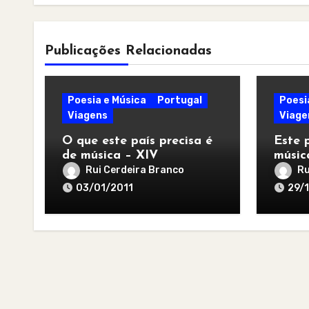
Publicações Relacionadas
Poesia e Música
Portugal
Poesi
Viagens
Viage
O que este país precisa é
Este 
de música – XIV
músic
Rui Cerdeira Branco
Ru
03/01/2011
29/