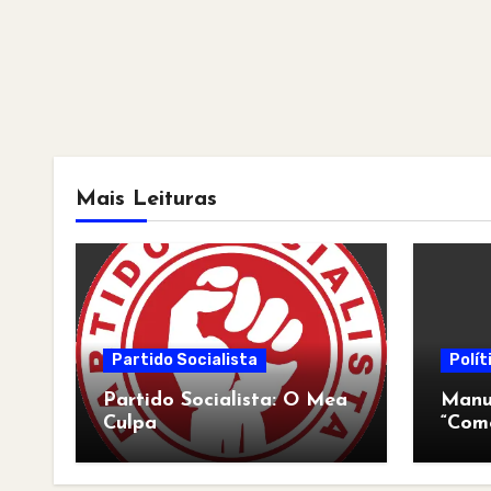
Mais Leituras
Partido Socialista
Polít
Partido Socialista: O Mea
Manua
Culpa
“Com
pós-a