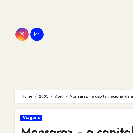
Skip
to
content
Home
2005
April
Monsaraz – a capital nacional da 
Viagens
Monsaraz – a capita