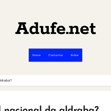
Adufe.net
Home
Contactos
Sobre
aldraba?
l nacional da aldraba?