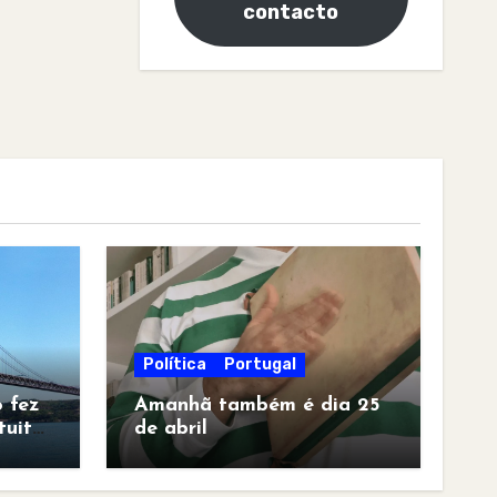
contacto
Política
Portugal
 fez
Amanhã também é dia 25
tuita
de abril