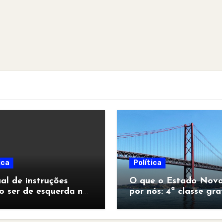
ica
Política
l de instruções
O que o Estado Novo
o ser de esquerda no
por nós: 4ª classe gra
pocalipse”
para todos