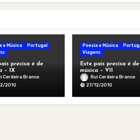
a e Música
Portugal
Poesia e Música
Portug
ns
Viagens
país precisa é de
Este país precisa é de
a – IX
música – VII
i Cerdeira Branco
Rui Cerdeira Branco
12/2010
27/12/2010