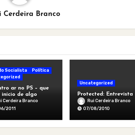
i Cerdeira Branco
do Socialista
Política
egorized
Uncategorized
tro ar no PS – que
Protected: Entrevista
 início de algo
r
i Cerdeira Branco
Rui Cerdeira Branco
06/2011
07/08/2010