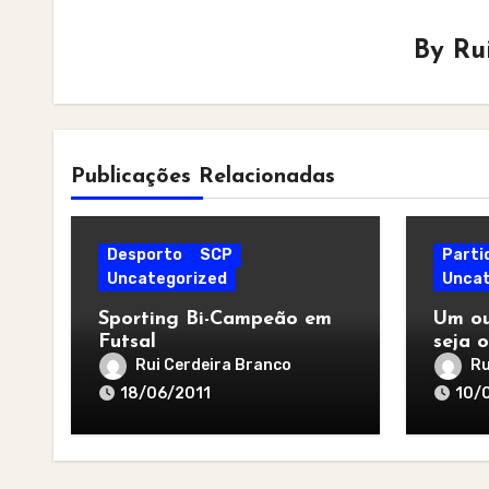
By
Ru
Publicações Relacionadas
Desporto
SCP
Parti
Uncategorized
Uncat
Sporting Bi-Campeão em
Um ou
Futsal
seja o
melho
Rui Cerdeira Branco
Ru
18/06/2011
10/