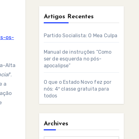
Artigos Recentes
Partido Socialista: O Mea Culpa
ás-os-
Manual de instruções “Como
ser de esquerda no pós-
ra-Alta
apocalipse”
cial
“.
O que o Estado Novo fez por
e a
nós: 4ª classe gratuita para
uação
todos
e
Archives