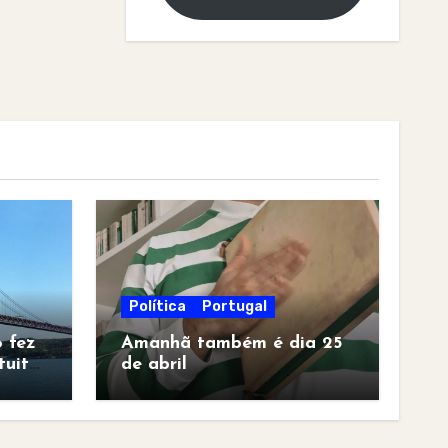
Política
Portugal
 fez
Amanhã também é dia 25
tuita
de abril