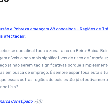
lusão e Pobreza ameaçam 68 concelhos – Regiões de Tr
is afectadas”
.
cebe-se que afinal toda a zona raina da Beira-Baixa, Bei
em níveis ainda mais significativos de risco de “
morte so
ego já não serem tão significativas porque simplesment
nas em busca de emprego. É sempre espantosa esta sit
que essas outras regiões do país estão já efectivament
r notícia?
narca Constipado
:-))))