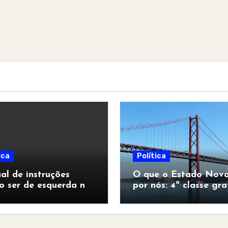
ica
Política
l de instruções
O que o Estado Novo
o ser de esquerda no
por nós: 4ª classe gra
pocalipse”
para todos