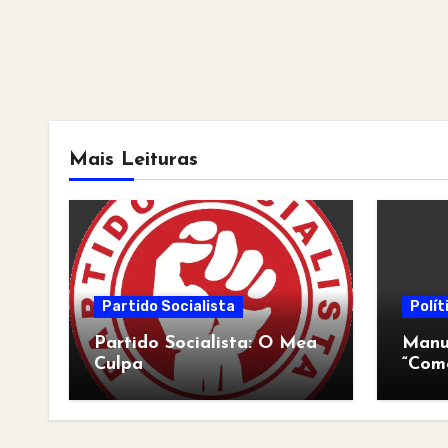
Mais Leituras
Partido Socialista
Polít
Partido Socialista: O Mea
Manua
Culpa
“Com
pós-a