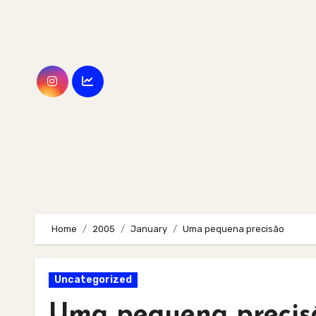
Skip
to
content
Home
2005
January
Uma pequena precisão
Uncategorized
Uma pequena precis