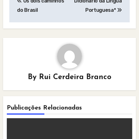
Os dois caminhos
Dicionário da Língua
navigation
do Brasil
Portuguesa*
By
Rui Cerdeira Branco
Publicações Relacionadas