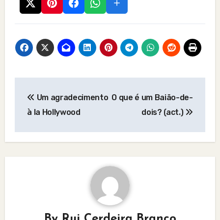
Post
Um agradecimento
O que é um Baião-de-
navigation
à la Hollywood
dois? (act.)
By
Rui Cerdeira Branco