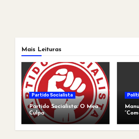
Mais Leituras
Partido Socialista
Polít
Partido Socialista: O Mea
Manua
Culpa
“Com
pós-a