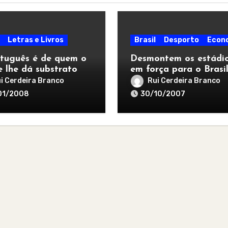
Letras e Livros
Brasil
Desporto
Econ
tuguês é de quem o
Desmontem os estádio
e lhe dá substrato
em força para o Brasil
i Cerdeira Branco
Rui Cerdeira Branco
01/2008
30/10/2007