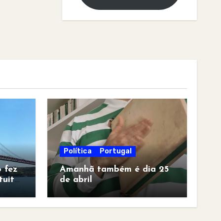
Política
Portugal
 fez
Amanhã também é dia 25
tuita
de abril