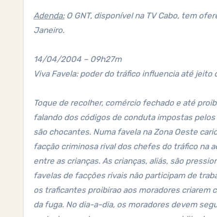
Adenda:
O GNT, disponível na TV Cabo, tem ofer
Janeiro.
14/04/2004 – 09h27m
Viva Favela: poder do tráfico influencia até jeito
Toque de recolher, comércio fechado e até proibição de certas marcas. O “Viva Favela” fez uma reportagem
falando dos códigos de conduta impostas pelos t
são chocantes. Numa favela na Zona Oeste carioca
facção criminosa rival dos chefes do tráfico na
entre as crianças. As crianças, aliás, são press
favelas de facções rivais não participam de tra
os traficantes proibirao aos moradores criarem 
da fuga. No dia-a-dia, os moradores devem segu