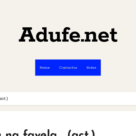
Adufe.net
Home
Contactos
Sobre
act.)
 na favela… (act.)