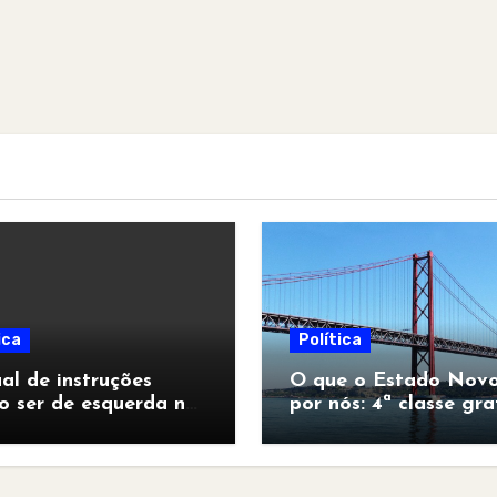
ica
Política
l de instruções
O que o Estado Novo
o ser de esquerda no
por nós: 4ª classe gra
pocalipse”
para todos