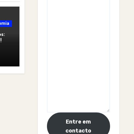
omia
s:
!
Entre em
contacto