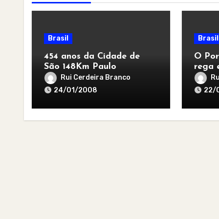
Brasil
Brasil
454 anos da Cidade de
O Por
São 148Km Paulo
rega 
Rui Cerdeira Branco
Ru
24/01/2008
22/