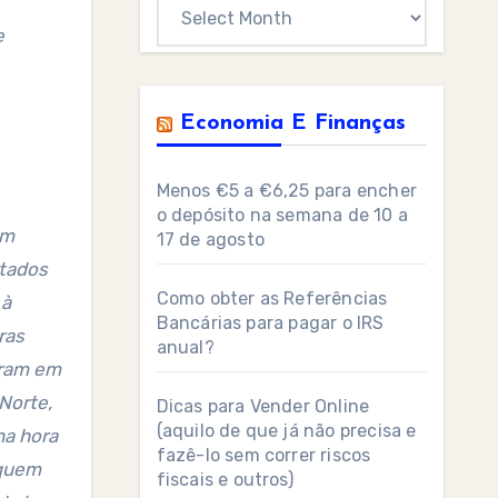
Archives
e
Economia E Finanças
Menos €5 a €6,25 para encher
o depósito na semana de 10 a
17 de agosto
itados
Como obter as Referências
 à
Bancárias para pagar o IRS
ras
anual?
oram em
Norte,
Dicas para Vender Online
(aquilo de que já não precisa e
na hora
fazê-lo sem correr riscos
 quem
fiscais e outros)