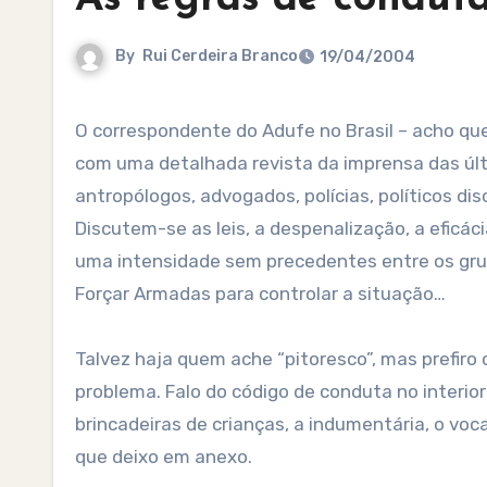
By
Rui Cerdeira Branco
19/04/2004
O correspondente do Adufe no Brasil – acho que posso atribuir-lhe o título, caro Ruy Zananiri – informa-nos
com uma detalhada revista da imprensa das últi
antropólogos, advogados, polícias, políticos d
Discutem-se as leis, a despenalização, a eficác
uma intensidade sem precedentes entre os grupos
Forçar Armadas para controlar a situação…
Talvez haja quem ache “pitoresco”, mas prefiro
problema. Falo do código de conduta no interio
brincadeiras de crianças, a indumentária, o vo
que deixo em anexo.