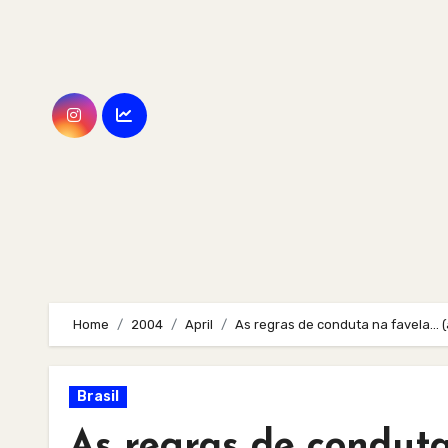
Skip
to
content
Home
2004
April
As regras de conduta na favela… (
Brasil
As regras de conduta