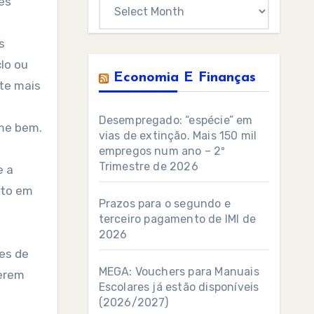
es
Archives
s
clo ou
Economia E Finanças
nte mais
Desempregado: “espécie” em
me bem.
vias de extinção. Mais 150 mil
empregos num ano – 2º
Trimestre de 2026
e a
eto em
Prazos para o segundo e
terceiro pagamento de IMI de
2026
es de
MEGA: Vouchers para Manuais
uerem
Escolares já estão disponíveis
(2026/2027)