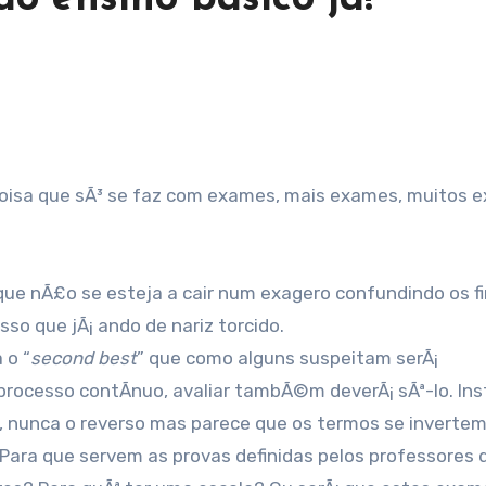
 coisa que sÃ³ se faz com exames, mais exames, muitos 
que nÃ£o se esteja a cair num exagero confundindo os f
so que jÃ¡ ando de nariz torcido.
 o “
second best
” que como alguns suspeitam serÃ¡
 processo contÃ­nuo, avaliar tambÃ©m deverÃ¡ sÃª-lo. Ins
, nunca o reverso mas parece que os termos se invertem
… Para que servem as provas definidas pelos professores 