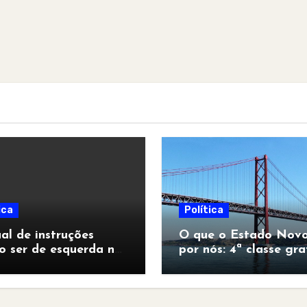
ica
Política
l de instruções
O que o Estado Novo
o ser de esquerda no
por nós: 4ª classe gra
pocalipse”
para todos