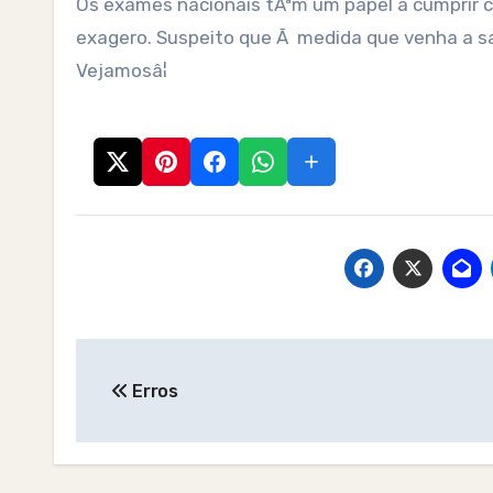
Os exames nacionais tÃªm um papel a cumprir 
exagero. Suspeito que Ã medida que venha a 
Vejamosâ¦
Post
Erros
navigation