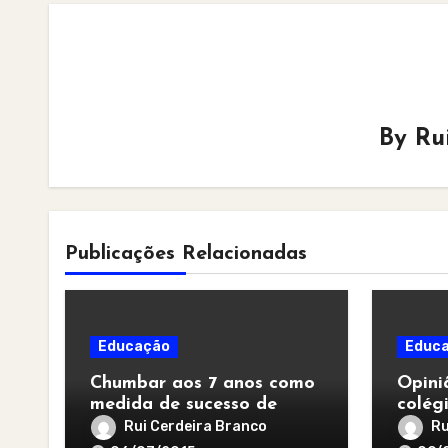
By
Ru
Publicações Relacionadas
Educação
Educ
Chumbar aos 7 anos como
Opini
medida de sucesso de
colég
todo o sistema de ensino
capit
Rui Cerdeira Branco
Ru