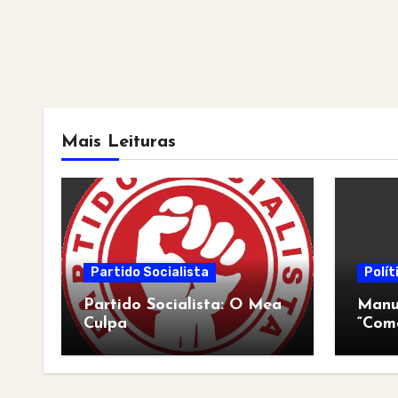
Mais Leituras
Partido Socialista
Polít
Partido Socialista: O Mea
Manua
Culpa
“Com
pós-a