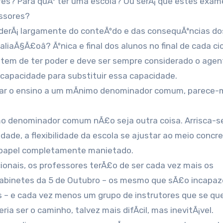
ores? Para quÃª ter uma escola? Ou serÃ¡ que estes exam
essores?
penderÃ¡ largamente do conteÃºdo e das consequÃªncias do
liaÃ§Ã£oâ? Ãºnica e final dos alunos no final de cada ci
r tem de ter poder e deve ser sempre considerado o age
capacidade para substituir essa capacidade.
nar o ensino a um mÃ­nimo denominador comum, parece-
o denominador comum nÃ£o seja outra coisa. Arrisca-s
ade, a flexibilidade da escola se ajustar ao meio concr
u papel completamente manietado.
nais, os professores terÃ£o de ser cada vez mais os
abinetes da 5 de Outubro – os mesmo que sÃ£o incapaz
s – e cada vez menos um grupo de instrutores que se q
ia ser o caminho, talvez mais difÃ­cil, mas inevitÃ¡vel.