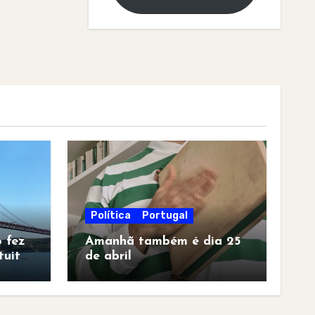
Política
Portugal
 fez
Amanhã também é dia 25
tuita
de abril