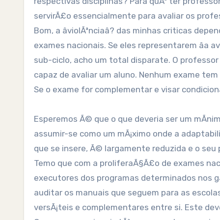
respectivas disciplinas? Para quÃª ter profess
servirÃ£o essencialmente para avaliar os prof
Bom, a âviolÃªnciaâ? das minhas criticas de
exames nacionais. Se eles representarem âa ava
sub-ciclo, acho um total disparate. O professo
capaz de avaliar um aluno. Nenhum exame tem 
Se o exame for complementar e visar condicio
Esperemos Ã© que o que deveria ser um mÃ­nim
assumir-se como um mÃ¡ximo onde a adaptabilid
que se insere, Ã© largamente reduzida e o se
Temo que com a proliferaÃ§Ã£o de exames nacio
executores dos programas determinados nos g
auditar os manuais que seguem para as escola
versÃ¡teis e complementares entre si. Este dever