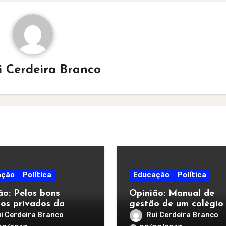
i Cerdeira Branco
ação
Política
Educação
Política
ão: Pelos bons
Opinião: Manual de
ios privados da
gestão de um colégio
al
privado para tótós
i Cerdeira Branco
Rui Cerdeira Branco