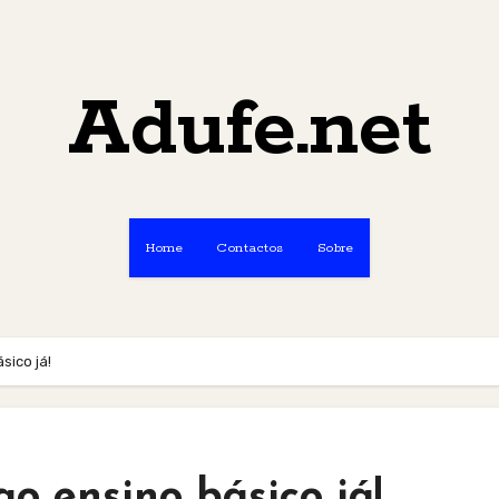
Adufe.net
Home
Contactos
Sobre
sico já!
o ensino básico já!