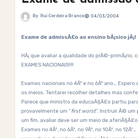
By
Rui Cerdeira Branco
04/03/2004
Exame de admissÃ£o ao ensino bÃ¡sico jÃ¡!
HÃ¡ que avaliar a qualidade do prÃ©-primÃ¡rio,
EXAMES NACIONAIS!!!!
Exames nacionais no 4Âº e no 6Âº ano… Espero 
os meios. Tentarei recolher detalhes mas confes
Parece que ministro da educaÃ§Ã£o partiu para
provavelmente um “
first worst
“. Instruir Ã© um
um fim, avaliar deve ser um meio de aferiÃ§Ã£o
Exames no 4Âº, no 6Âº, no 9Âº, no 10Âº, no 12Âº