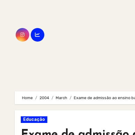
Skip
to
content
Home
2004
March
Exame de admissão ao ensino bá
Educação
Exame de admissão a