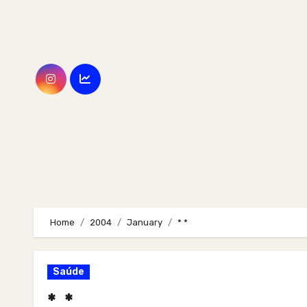
Skip
to
content
Home
2004
January
* *
Saúde
* *