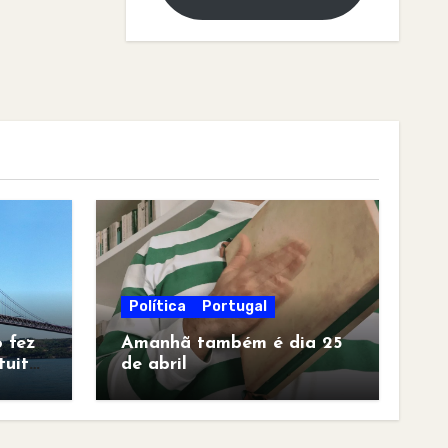
Política
Portugal
 fez
Amanhã também é dia 25
tuita
de abril