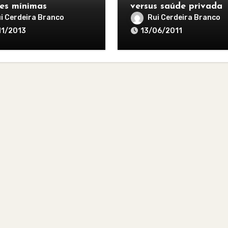
es mínimas
versus saúde privada
ainda mais cara?
i Cerdeira Branco
Rui Cerdeira Branco
11/2013
13/06/2011