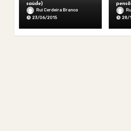
saúde)
pensõ
Rui Cerdeira Branco
Ru
23/06/2015
28/