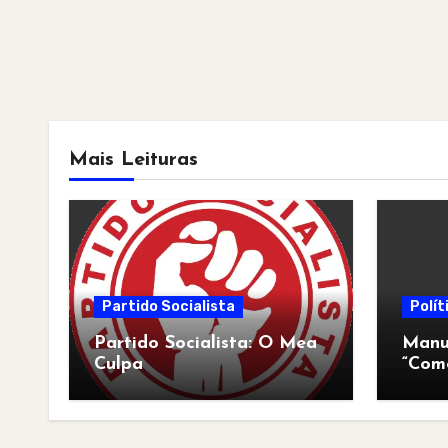
Mais Leituras
Partido Socialista
Polít
Partido Socialista: O Mea
Manua
Culpa
“Com
pós-a