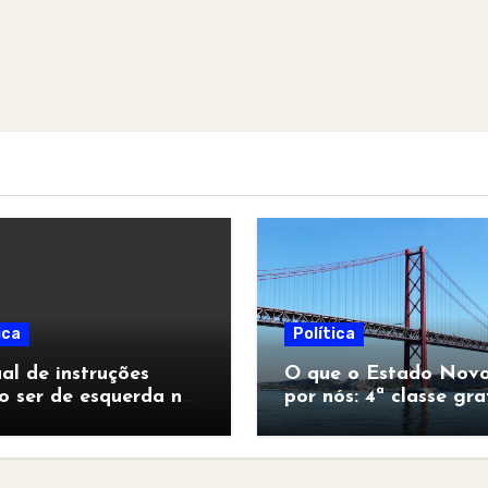
ica
Política
l de instruções
O que o Estado Novo
o ser de esquerda no
por nós: 4ª classe gra
pocalipse”
para todos