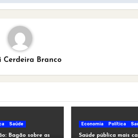
i Cerdeira Branco
ca
Saúde
Economia
Política
Sa
ão: Bagão sobre as
Saúde pública mais ca