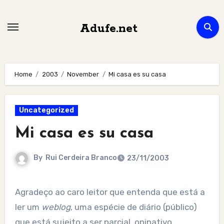
Skip
to
Adufe.net
content
Home
2003
November
Mi casa es su casa
Uncategorized
Mi casa es su casa
By
Rui Cerdeira Branco
23/11/2003
Agradeço ao caro leitor que entenda que está a
ler um
weblog
, uma espécie de diário (público)
que está sujeito a ser parcial, opinativo,