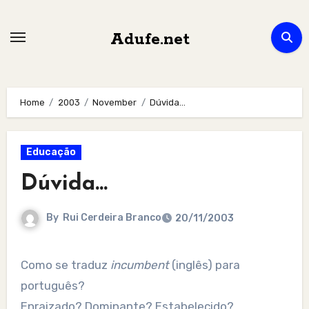
Skip
to
Adufe.net
content
Home
2003
November
Dúvida…
Educação
Dúvida…
By
Rui Cerdeira Branco
20/11/2003
Como se traduz
incumbent
(inglês) para
português?
Enraizado? Dominante? Estabelecido?