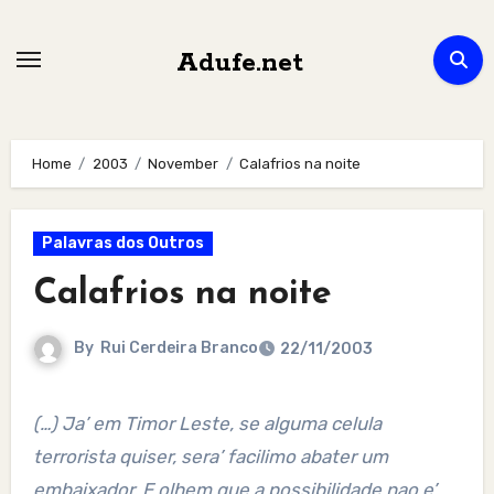
Skip
to
Adufe.net
content
Home
2003
November
Calafrios na noite
Palavras dos Outros
Calafrios na noite
By
Rui Cerdeira Branco
22/11/2003
(…) Ja’ em Timor Leste, se alguma celula
terrorista quiser, sera’ facilimo abater um
embaixador. E olhem que a possibilidade nao e’