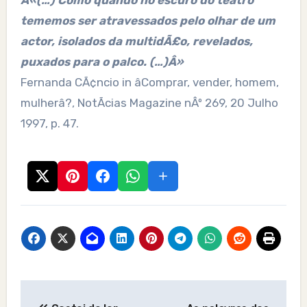
Â«(…) Como quando no escuro do teatro
tememos ser atravessados pelo olhar de um
actor, isolados da multidÃ£o, revelados,
puxados para o palco. (…)Â»
Fernanda CÃ¢ncio in âComprar, vender, homem,
mulherâ?, NotÃ­cias Magazine nÂº 269, 20 Julho
1997, p. 47.
Post