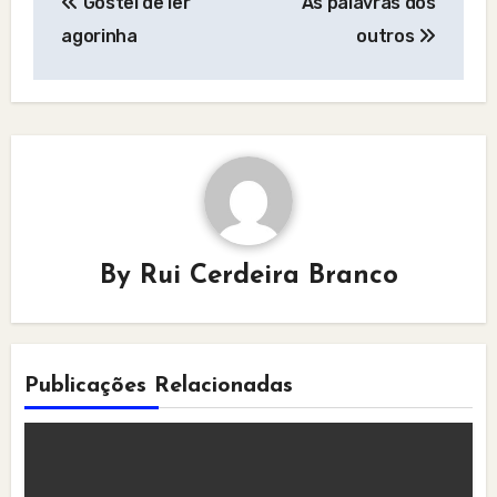
Gostei de ler
As palavras dos
navigation
agorinha
outros
By
Rui Cerdeira Branco
Publicações Relacionadas