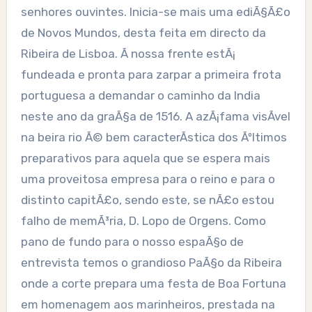
senhores ouvintes. Inicia-se mais uma ediÃ§Ã£o
de Novos Mundos, desta feita em directo da
Ribeira de Lisboa. Ã nossa frente estÃ¡
fundeada e pronta para zarpar a primeira frota
portuguesa a demandar o caminho da India
neste ano da graÃ§a de 1516. A azÃ¡fama visÃ­vel
na beira rio Ã© bem caracterÃ­stica dos Ãºltimos
preparativos para aquela que se espera mais
uma proveitosa empresa para o reino e para o
distinto capitÃ£o, sendo este, se nÃ£o estou
falho de memÃ³ria, D. Lopo de Orgens. Como
pano de fundo para o nosso espaÃ§o de
entrevista temos o grandioso PaÃ§o da Ribeira
onde a corte prepara uma festa de Boa Fortuna
em homenagem aos marinheiros, prestada na