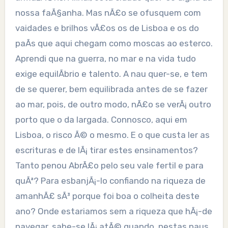
nossa faÃ§anha. Mas nÃ£o se ofusquem com
vaidades e brilhos vÃ£os os de Lisboa e os do
paÃ­s que aqui chegam como moscas ao esterco.
Aprendi que na guerra, no mar e na vida tudo
exige equilÃ­brio e talento. A nau quer-se, e tem
de se querer, bem equilibrada antes de se fazer
ao mar, pois, de outro modo, nÃ£o se verÃ¡ outro
porto que o da largada. Connosco, aqui em
Lisboa, o risco Ã© o mesmo. E o que custa ler as
escrituras e de lÃ¡ tirar estes ensinamentos?
Tanto penou AbrÃ£o pelo seu vale fertil e para
quÃª? Para esbanjÃ¡-lo confiando na riqueza de
amanhÃ£ sÃ³ porque foi boa o colheita deste
ano? Onde estariamos sem a riqueza que hÃ¡-de
navegar, sabe-se lÃ¡ atÃ© quando, nestas naus