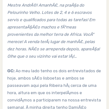
Mestre AndrÃ©! AmanhÃ£, na praÃ§a do
Pelourinho Velho. Lotes de 2, 4 e 6 escravos
servis e qualificados para todas as tarefas! Em
apresentaÃ§Ã£o machos e fÃªmeas
provenientes da melhor terra de Africa. VocÃª
merece! A venda terÃ¡ lugar de manhÃ£, pelas
dez horas. NÃ£o se arrependa depois, apareÃ§a!
Olhe que o seu vizinho vai estar lÃ¡!…
GC:
Ao meu lado tenho os dois entrevistados de
hoje, ambos sÃ£o lisboetas e ambos se
passeavam aqui pela Ribeira hÃ¡ cerca de uma
hora, altura em que os interpelÃ¡mos e
convidÃ¡mos a participarem na nossa entrevista
semanal. Ã minha direita tenho DamiÃ£o