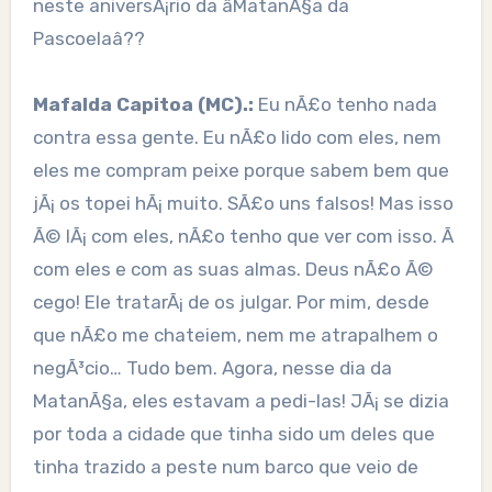
neste aniversÃ¡rio da âMatanÃ§a da
Pascoelaâ??
Mafalda Capitoa (MC).:
Eu nÃ£o tenho nada
contra essa gente. Eu nÃ£o lido com eles, nem
eles me compram peixe porque sabem bem que
jÃ¡ os topei hÃ¡ muito. SÃ£o uns falsos! Mas isso
Ã© lÃ¡ com eles, nÃ£o tenho que ver com isso. Ã
com eles e com as suas almas. Deus nÃ£o Ã©
cego! Ele tratarÃ¡ de os julgar. Por mim, desde
que nÃ£o me chateiem, nem me atrapalhem o
negÃ³cio… Tudo bem. Agora, nesse dia da
MatanÃ§a, eles estavam a pedi-las! JÃ¡ se dizia
por toda a cidade que tinha sido um deles que
tinha trazido a peste num barco que veio de