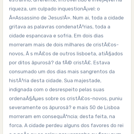
riqueza, um culpado inquestionÃ¡vel: o
Â«Assassino de Jesus!Â». Num ai, toda a cidade
gritava as palavras condenatÃ³rias, toda a
cidade espancava e sofria. Em dois dias
morreram mais de dois milhares de cristÃ£os-
novos, Ã s mÃ£os de outros lisboeta, atiÃ§ados
por ditos âpurosâ? da fÃ© cristÃ£. Estava
consumado um dos dias mais sangrentos da
histÃ³ria desta cidade. Sua majestade,
indignada com o desrespeito pelas suas
ordenaÃ§Ãµes sobre os cristÃ£os-novos, puniu
severamente os âpurosâ? e mais 50 de Lisboa
morreram em consequÃªncia; desta feita, na
forca. A cidade perdeu alguns dos favores do rei