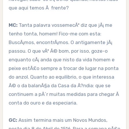
que aqui temos Ã frente?
MC:
Tanta palavra vossemecÃª diz que jÃ¡ me
tenho tonta, homem! Fico-me com esta:
BuscÃ¡mos, encontrÃ¡mos. O antigamente jÃ¡
passou. O que vÃª Ã© bom, por isso, goze-o
enquanto cÃ¡ anda que nisto da vida homem e
peixe estÃ£o sempre a trocar de lugar na ponta
do anzol. Quanto ao equilibrio, o que interessa
Ã© o da balanÃ§a da Casa da Ã?ndia: que se
continuem a pÃ´r muitas medidas para chegar Ã
conta do ouro e da especiaria.
GC:
Assim termina mais um Novos Mundos,
neste dia 8 de Abril de 1516. Para a semana nÃ£o