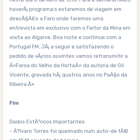
haverÃ¡ programa:s estaremos de viagem em
direcÃ§Ã£o a Faro onde faremos uma
entrevista em exclusivo com o Feitor da Mina em
visita ao Algarve. Boa noite e continue com a
Portugal FM. JÃ¡ a seguir e satisfazendo o
pedido de vÃ¡rios ouvintes vamos retransmitir a
Â«Farsa do Velho da HortaÂ» da autoria de Gil
Vicente, gravada hÃ¡ quatros anos no PaÃ§o da
Ribeira.Â»
Fim
Dados EstÃ³ricos Importantes:
– Ã?lvaro Torres foi queimado num auto-de fÃ©