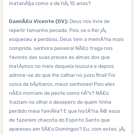
matanÃ§a como a de hÃ¡ 10 anos?
DamiÃ£o Vicente (DV):
Deus nos livre de
repetir tamanho pecado. Pois se o Rei jÃ¡
esqueceu e perdoou, Deus tem a memÃ³ria mais
comprida, senhora peixeira! NÃ£o traga nos
favores das suas preces as almas dos que
matÃ¡mos no meio daquela loucura e depois
admire-se do que lhe calhar no juizo final! Foi
coisa de bÃ¡rbaros, meus senhores! Pois eles
nÃ£o morriam de peste como nÃ³s? NÃ£o
traziam no olhar o desepero de quem tinha
perdido meia famÃ­lia? E que histÃ³ria Ã© essa
de fazerem chacota do Espirito Santo que
apareceu em SÃ£o Domingos? Eu, com estes, jÃ¡