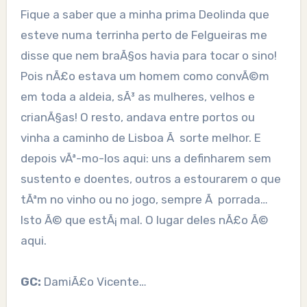
Fique a saber que a minha prima Deolinda que
esteve numa terrinha perto de Felgueiras me
disse que nem braÃ§os havia para tocar o sino!
Pois nÃ£o estava um homem como convÃ©m
em toda a aldeia, sÃ³ as mulheres, velhos e
crianÃ§as! O resto, andava entre portos ou
vinha a caminho de Lisboa Ã sorte melhor. E
depois vÃª-mo-los aqui: uns a definharem sem
sustento e doentes, outros a estourarem o que
tÃªm no vinho ou no jogo, sempre Ã porrada…
Isto Ã© que estÃ¡ mal. O lugar deles nÃ£o Ã©
aqui.
GC:
DamiÃ£o Vicente…