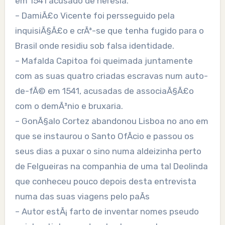
em 1541 acusado de heresia.
– DamiÃ£o Vicente foi persseguido pela
inquisiÃ§Ã£o e crÃª-se que tenha fugido para o
Brasil onde residiu sob falsa identidade.
– Mafalda Capitoa foi queimada juntamente
com as suas quatro criadas escravas num auto-
de-fÃ© em 1541, acusadas de associaÃ§Ã£o
com o demÃ³nio e bruxaria.
– GonÃ§alo Cortez abandonou Lisboa no ano em
que se instaurou o Santo OfÃ­cio e passou os
seus dias a puxar o sino numa aldeizinha perto
de Felgueiras na companhia de uma tal Deolinda
que conheceu pouco depois desta entrevista
numa das suas viagens pelo paÃ­s
– Autor estÃ¡ farto de inventar nomes pseudo