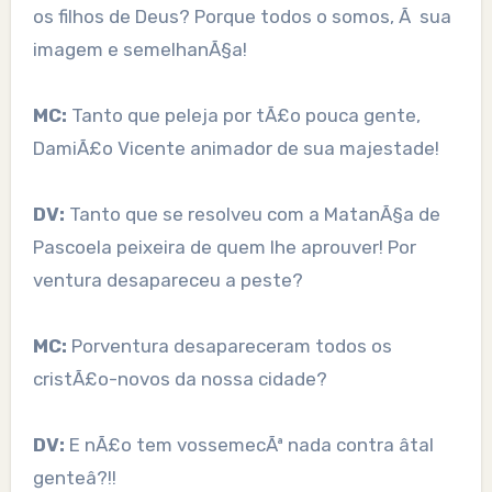
os filhos de Deus? Porque todos o somos, Ã sua
imagem e semelhanÃ§a!
MC:
Tanto que peleja por tÃ£o pouca gente,
DamiÃ£o Vicente animador de sua majestade!
DV:
Tanto que se resolveu com a MatanÃ§a de
Pascoela peixeira de quem lhe aprouver! Por
ventura desapareceu a peste?
MC:
Porventura desapareceram todos os
cristÃ£o-novos da nossa cidade?
DV:
E nÃ£o tem vossemecÃª nada contra âtal
genteâ?!!