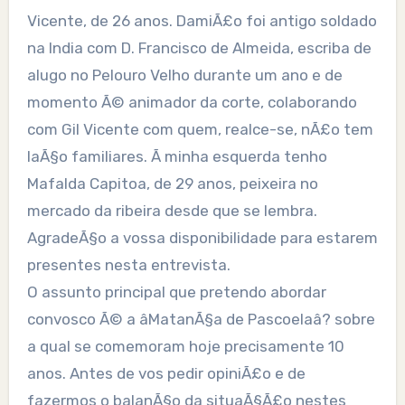
Vicente, de 26 anos. DamiÃ£o foi antigo soldado
na India com D. Francisco de Almeida, escriba de
alugo no Pelouro Velho durante um ano e de
momento Ã© animador da corte, colaborando
com Gil Vicente com quem, realce-se, nÃ£o tem
laÃ§o familiares. Ã minha esquerda tenho
Mafalda Capitoa, de 29 anos, peixeira no
mercado da ribeira desde que se lembra.
AgradeÃ§o a vossa disponibilidade para estarem
presentes nesta entrevista.
O assunto principal que pretendo abordar
convosco Ã© a âMatanÃ§a de Pascoelaâ? sobre
a qual se comemoram hoje precisamente 10
anos. Antes de vos pedir opiniÃ£o e de
fazermos o balanÃ§o da situaÃ§Ã£o nestes