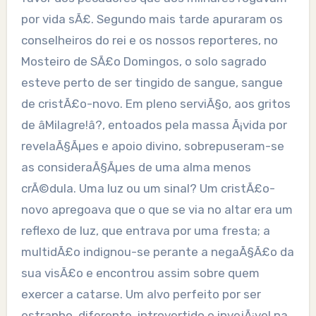
por vida sÃ£. Segundo mais tarde apuraram os
conselheiros do rei e os nossos reporteres, no
Mosteiro de SÃ£o Domingos, o solo sagrado
esteve perto de ser tingido de sangue, sangue
de cristÃ£o-novo. Em pleno serviÃ§o, aos gritos
de âMilagre!â?, entoados pela massa Ã¡vida por
revelaÃ§Ãµes e apoio divino, sobrepuseram-se
as consideraÃ§Ãµes de uma alma menos
crÃ©dula. Uma luz ou um sinal? Um cristÃ£o-
novo apregoava que o que se via no altar era um
reflexo de luz, que entrava por uma fresta; a
multidÃ£o indignou-se perante a negaÃ§Ã£o da
sua visÃ£o e encontrou assim sobre quem
exercer a catarse. Um alvo perfeito por ser
estranho, diferente, introvertido e invejÃ¡vel na