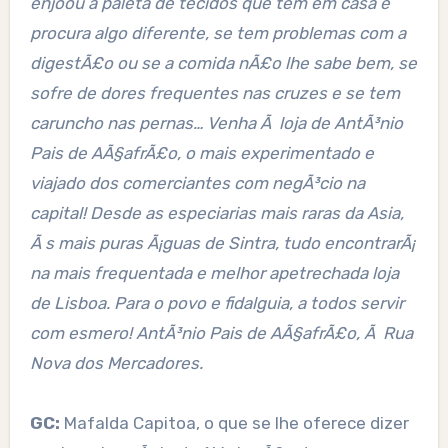
enjoou a paleta de tecidos que tem em casa e
procura algo diferente, se tem problemas com a
digestÃ£o ou se a comida nÃ£o lhe sabe bem, se
sofre de dores frequentes nas cruzes e se tem
caruncho nas pernas… Venha Ã loja de AntÃ³nio
Pais de AÃ§afrÃ£o, o mais experimentado e
viajado dos comerciantes com negÃ³cio na
capital! Desde as especiarias mais raras da Asia,
Ã s mais puras Ã¡guas de Sintra, tudo encontrarÃ¡
na mais frequentada e melhor apetrechada loja
de Lisboa. Para o povo e fidalguia, a todos servir
com esmero! AntÃ³nio Pais de AÃ§afrÃ£o, Ã Rua
Nova dos Mercadores.
GC:
Mafalda Capitoa, o que se lhe oferece dizer