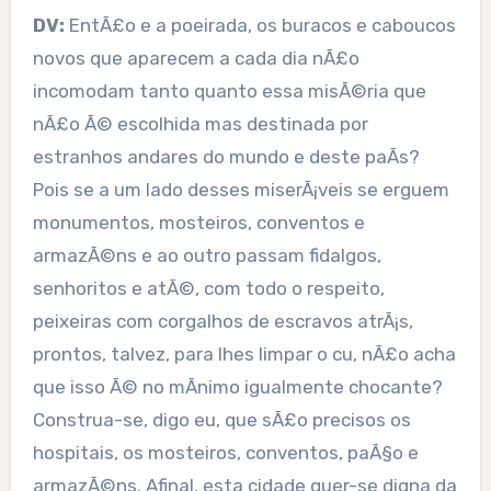
DV:
EntÃ£o e a poeirada, os buracos e caboucos
novos que aparecem a cada dia nÃ£o
incomodam tanto quanto essa misÃ©ria que
nÃ£o Ã© escolhida mas destinada por
estranhos andares do mundo e deste paÃ­s?
Pois se a um lado desses miserÃ¡veis se erguem
monumentos, mosteiros, conventos e
armazÃ©ns e ao outro passam fidalgos,
senhoritos e atÃ©, com todo o respeito,
peixeiras com corgalhos de escravos atrÃ¡s,
prontos, talvez, para lhes limpar o cu, nÃ£o acha
que isso Ã© no mÃ­nimo igualmente chocante?
Construa-se, digo eu, que sÃ£o precisos os
hospitais, os mosteiros, conventos, paÃ§o e
armazÃ©ns. Afinal, esta cidade quer-se digna da