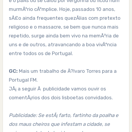
e o paÃ­s ou se calou por vergonha ou ficou num
murmÃºrio cÃºmplice. Hoje, passados 10 anos,
sÃ£o ainda frequentes quezÃ­lias com pretexto
religioso e o massacre, se bem que nunca mais
repetido, surge ainda bem vivo na memÃ³ria de
uns e de outros, atravancando a boa vivÃªncia
entre todos os de Portugal.
GC:
Mais um trabalho de Ã?lvaro Torres para a
Portugal FM.
JÃ¡ a seguir Ã publicidade vamos ouvir os
comentÃ¡rios dos dois lisboetas convidados.
Publicidade: Se estÃ¡ farto, fartinho da poalha e
dos maus cheiros que infestam a cidade, se