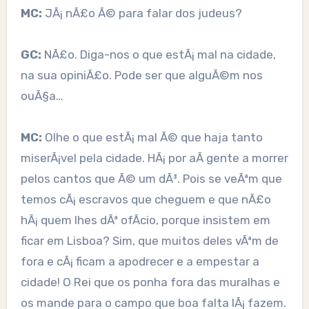
MC:
JÃ¡ nÃ£o Ã© para falar dos judeus?
GC:
NÃ£o. Diga-nos o que estÃ¡ mal na cidade,
na sua opiniÃ£o. Pode ser que alguÃ©m nos
ouÃ§a…
MC:
Olhe o que estÃ¡ mal Ã© que haja tanto
miserÃ¡vel pela cidade. HÃ¡ por aÃ­ gente a morrer
pelos cantos que Ã© um dÃ³. Pois se veÃªm que
temos cÃ¡ escravos que cheguem e que nÃ£o
hÃ¡ quem lhes dÃª ofÃ­cio, porque insistem em
ficar em Lisboa? Sim, que muitos deles vÃªm de
fora e cÃ¡ ficam a apodrecer e a empestar a
cidade! O Rei que os ponha fora das muralhas e
os mande para o campo que boa falta lÃ¡ fazem.