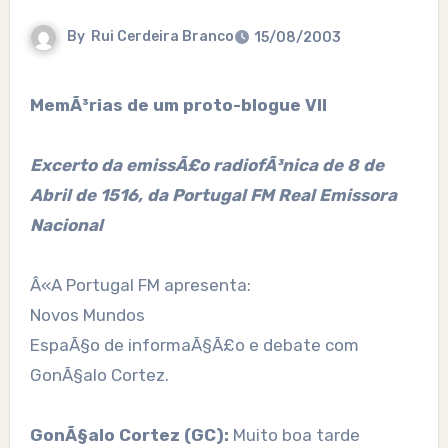
By
Rui Cerdeira Branco
15/08/2003
MemÃ³rias de um proto-blogue VII
Excerto da emissÃ£o radiofÃ³nica de 8 de
Abril de 1516, da Portugal FM Real Emissora
Nacional
Â«A Portugal FM apresenta:
Novos Mundos
EspaÃ§o de informaÃ§Ã£o e debate com
GonÃ§alo Cortez.
GonÃ§alo Cortez (GC):
Muito boa tarde