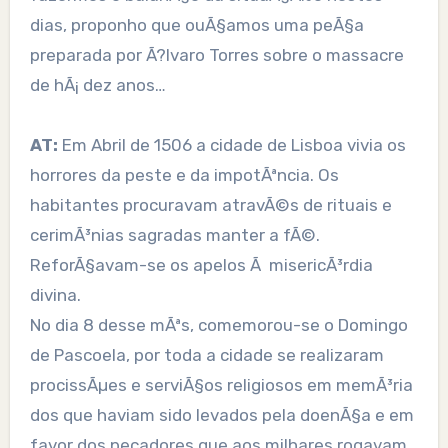
dias, proponho que ouÃ§amos uma peÃ§a
preparada por Ã?lvaro Torres sobre o massacre
de hÃ¡ dez anos…
AT:
Em Abril de 1506 a cidade de Lisboa vivia os
horrores da peste e da impotÃªncia. Os
habitantes procuravam atravÃ©s de rituais e
cerimÃ³nias sagradas manter a fÃ©.
ReforÃ§avam-se os apelos Ã misericÃ³rdia
divina.
No dia 8 desse mÃªs, comemorou-se o Domingo
de Pascoela, por toda a cidade se realizaram
procissÃµes e serviÃ§os religiosos em memÃ³ria
dos que haviam sido levados pela doenÃ§a e em
favor dos pecadores que aos milhares rogavam