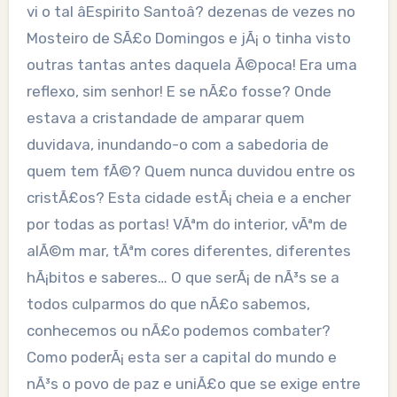
vi o tal âEspirito Santoâ? dezenas de vezes no
Mosteiro de SÃ£o Domingos e jÃ¡ o tinha visto
outras tantas antes daquela Ã©poca! Era uma
reflexo, sim senhor! E se nÃ£o fosse? Onde
estava a cristandade de amparar quem
duvidava, inundando-o com a sabedoria de
quem tem fÃ©? Quem nunca duvidou entre os
cristÃ£os? Esta cidade estÃ¡ cheia e a encher
por todas as portas! VÃªm do interior, vÃªm de
alÃ©m mar, tÃªm cores diferentes, diferentes
hÃ¡bitos e saberes… O que serÃ¡ de nÃ³s se a
todos culparmos do que nÃ£o sabemos,
conhecemos ou nÃ£o podemos combater?
Como poderÃ¡ esta ser a capital do mundo e
nÃ³s o povo de paz e uniÃ£o que se exige entre