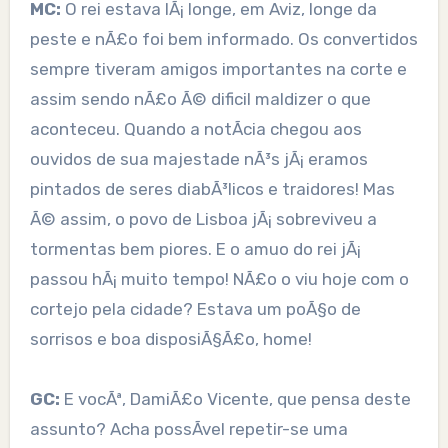
MC:
O rei estava lÃ¡ longe, em Aviz, longe da
peste e nÃ£o foi bem informado. Os convertidos
sempre tiveram amigos importantes na corte e
assim sendo nÃ£o Ã© dificil maldizer o que
aconteceu. Quando a notÃ­cia chegou aos
ouvidos de sua majestade nÃ³s jÃ¡ eramos
pintados de seres diabÃ³licos e traidores! Mas
Ã© assim, o povo de Lisboa jÃ¡ sobreviveu a
tormentas bem piores. E o amuo do rei jÃ¡
passou hÃ¡ muito tempo! NÃ£o o viu hoje com o
cortejo pela cidade? Estava um poÃ§o de
sorrisos e boa disposiÃ§Ã£o, home!
GC:
E vocÃª, DamiÃ£o Vicente, que pensa deste
assunto? Acha possÃ­vel repetir-se uma