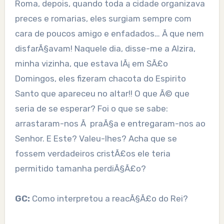
Roma, depois, quando toda a cidade organizava
preces e romarias, eles surgiam sempre com
cara de poucos amigo e enfadados… Ã que nem
disfarÃ§avam! Naquele dia, disse-me a Alzira,
minha vizinha, que estava lÃ¡ em SÃ£o
Domingos, eles fizeram chacota do Espirito
Santo que apareceu no altar!! O que Ã© que
seria de se esperar? Foi o que se sabe:
arrastaram-nos Ã praÃ§a e entregaram-nos ao
Senhor. E Este? Valeu-lhes? Acha que se
fossem verdadeiros cristÃ£os ele teria
permitido tamanha perdiÃ§Ã£o?
GC:
Como interpretou a reacÃ§Ã£o do Rei?