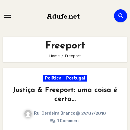
Skip
to
Adufe.net
content
Freeport
Home
Freeport
Política
Portugal
Justiça & Freeport: uma coisa é
certa…
Rui Cerdeira Branco
29/07/2010
1 Comment