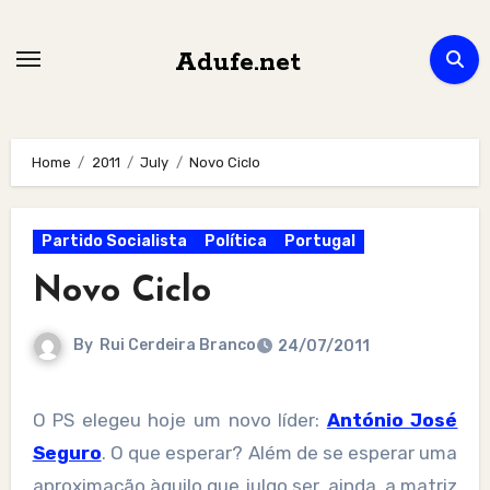
Skip
to
Adufe.net
content
Home
2011
July
Novo Ciclo
Partido Socialista
Política
Portugal
Novo Ciclo
By
Rui Cerdeira Branco
24/07/2011
O PS elegeu hoje um novo líder:
António José
Seguro
. O que esperar? Além de se esperar uma
aproximação àquilo que julgo ser, ainda, a matriz