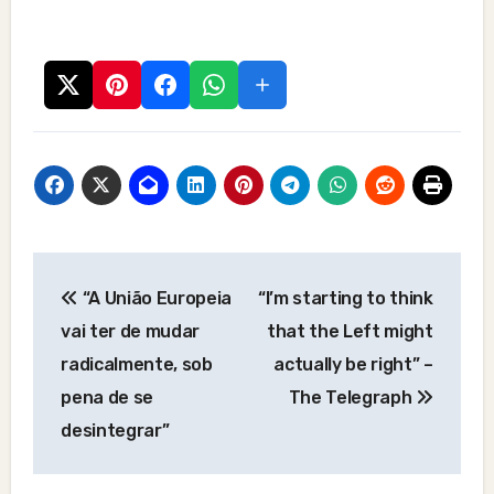
Post
“A União Europeia
“I’m starting to think
navigation
vai ter de mudar
that the Left might
radicalmente, sob
actually be right” –
pena de se
The Telegraph
desintegrar”