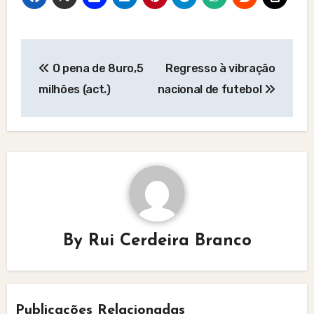
Post
O pena de 8uro,5
Regresso à vibração
navigation
milhões (act.)
nacional de futebol
By
Rui Cerdeira Branco
Publicações Relacionadas