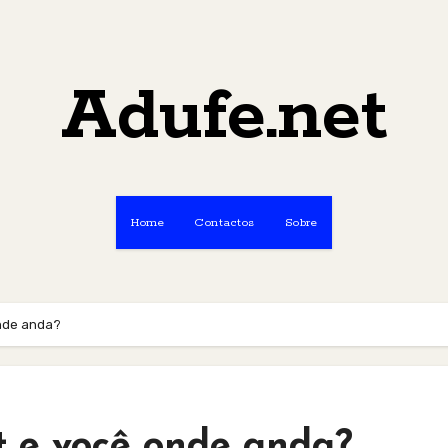
Adufe.net
Home
Contactos
Sobre
onde anda?
t e você onde anda?