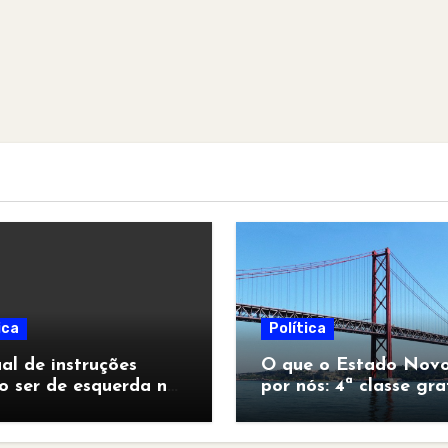
ica
Política
l de instruções
O que o Estado Novo
o ser de esquerda no
por nós: 4ª classe gra
pocalipse”
para todos