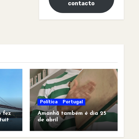
contacto
Política
Portugal
 fez
Amanhã também é dia 25
tuita
de abril