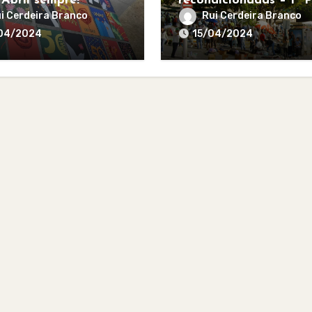
 Abril sempre!
recondicionadas – 1ª 
i Cerdeira Branco
Rui Cerdeira Branco
04/2024
15/04/2024