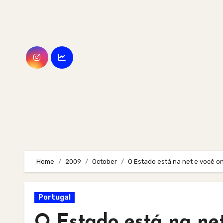
Skip
to
content
Home
2009
October
O Estado está na net e você 
Portugal
O Estado está na ne