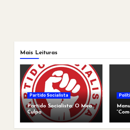
Mais Leituras
Partido Socialista
Polít
Partido Socialista: O Mea
Manua
Culpa
“Com
pós-a