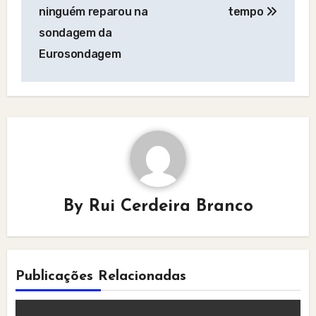
navigation
ninguém reparou na
tempo
sondagem da
Eurosondagem
By
Rui Cerdeira Branco
Publicações Relacionadas