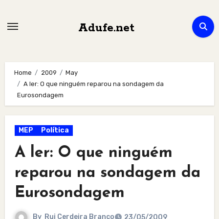
Skip
to
Adufe.net
content
Home
2009
May
A ler: O que ninguém reparou na sondagem da
Eurosondagem
MEP
Política
A ler: O que ninguém
reparou na sondagem da
Eurosondagem
By
Rui Cerdeira Branco
23/05/2009