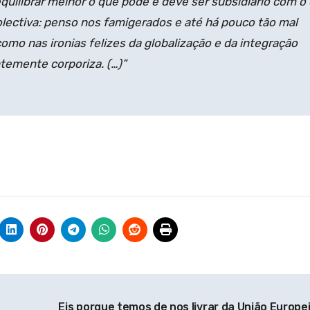
quilibrar melhor o que pode e deve ser subsidiário com o
olectiva: penso nos famigerados e até há pouco tão mal
mo nas ironias felizes da globalização e da integração
temente corporiza. (…)”
Eis porque temos de nos livrar da União Europe