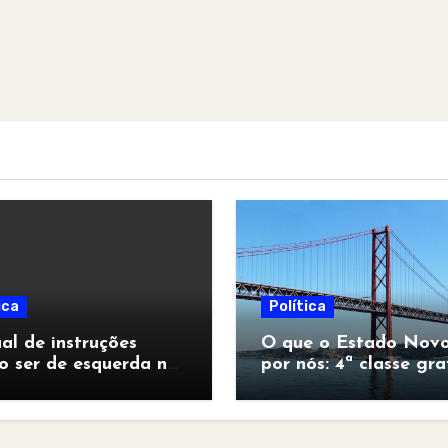
ica
Política
l de instruções
O que o Estado Novo
o ser de esquerda no
por nós: 4ª classe gra
pocalipse”
para todos