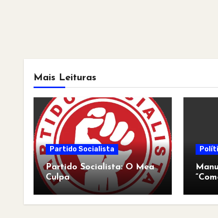
Mais Leituras
Partido Socialista
Polít
Partido Socialista: O Mea
Manua
Culpa
“Com
pós-a