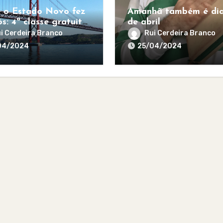
 o Estado Novo fez
Amanhã também é dia
s: 4ª classe gratuita
de abril
todos
i Cerdeira Branco
Rui Cerdeira Branco
04/2024
25/04/2024