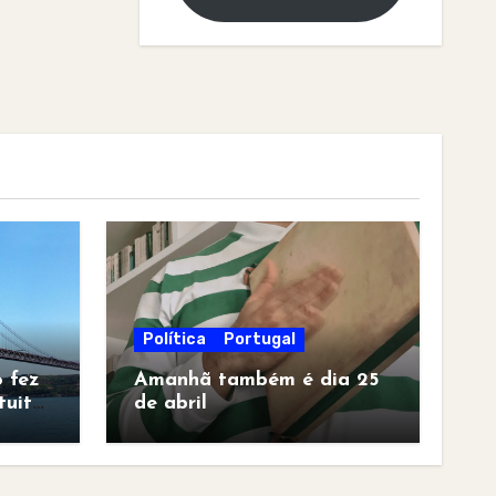
Política
Portugal
 fez
Amanhã também é dia 25
tuita
de abril