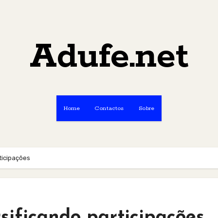
Adufe.net
Home
Contactos
Sobre
ticipações
rsificando participações