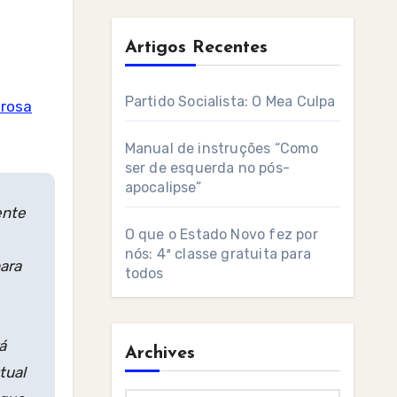
Artigos Recentes
Partido Socialista: O Mea Culpa
prosa
Manual de instruções “Como
ser de esquerda no pós-
apocalipse”
ente
O que o Estado Novo fez por
nós: 4ª classe gratuita para
para
todos
á
Archives
tual