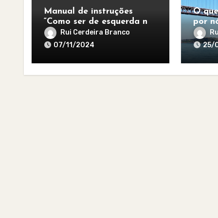
Manual de instruções
O que
“Como ser de esquerda no
por nó
pós-apocalipse”
para 
Rui Cerdeira Branco
Ru
07/11/2024
25/