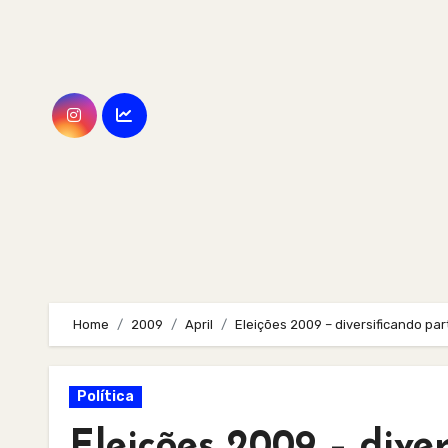
Skip
to
content
Home
2009
April
Eleições 2009 – diversificando par
Política
Eleições 2009 – dive