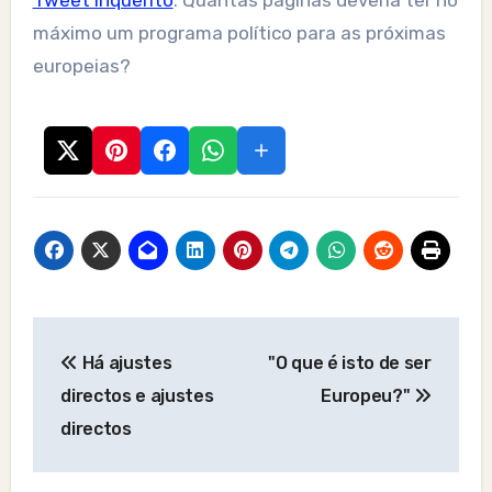
Tweet inquérito
: Quantas páginas deveria ter no
máximo um programa político para as próximas
europeias?
Post
Há ajustes
"O que é isto de ser
navigation
directos e ajustes
Europeu?"
directos