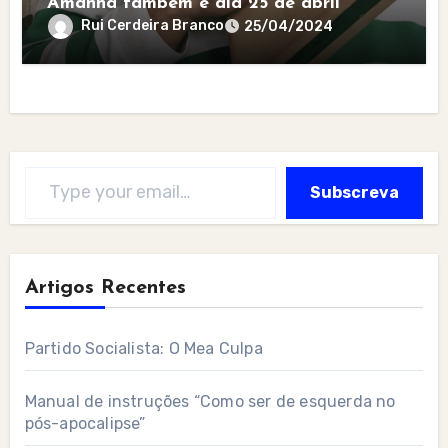
Amanhã também é dia 25 de abril
Rui Cerdeira Branco
25/04/2024
Type your email…
Subscreva
Artigos Recentes
Partido Socialista: O Mea Culpa
Manual de instruções “Como ser de esquerda no
pós-apocalipse”