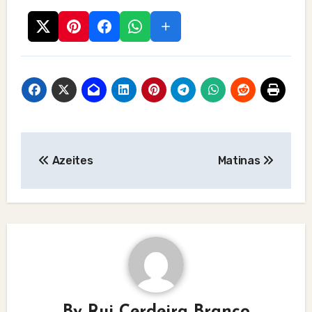
Post
Azeites
Matinas
navigation
By
Rui Cerdeira Branco