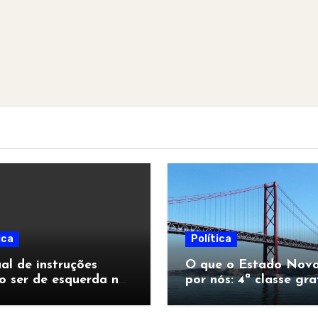
ica
Política
l de instruções
O que o Estado Novo
o ser de esquerda no
por nós: 4ª classe gra
pocalipse”
para todos