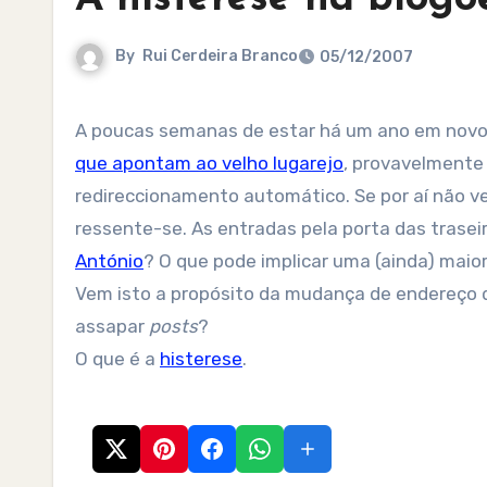
By
Rui Cerdeira Branco
05/12/2007
A poucas semanas de estar há um ano em novo 
que apontam ao velho lugarejo
, provavelmente
redireccionamento automático. Se por aí não v
ressente-se. As entradas pela porta das traseir
António
? O que pode implicar uma (ainda) maior
Vem isto a propósito da mudança de endereço
assapar
posts
?
O que é a
histerese
.