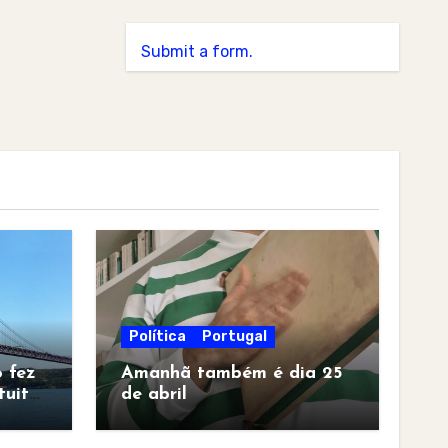
Submit a form.
Política
Portugal
 fez
Amanhã também é dia 25
tuita
de abril