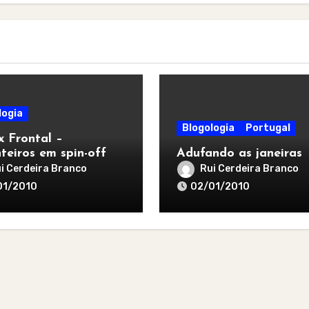
logia
Blogologia
Portugal
x Frontal –
nteiros em spin-off
Adufando as janeiras
i Cerdeira Branco
Rui Cerdeira Branco
01/2010
02/01/2010