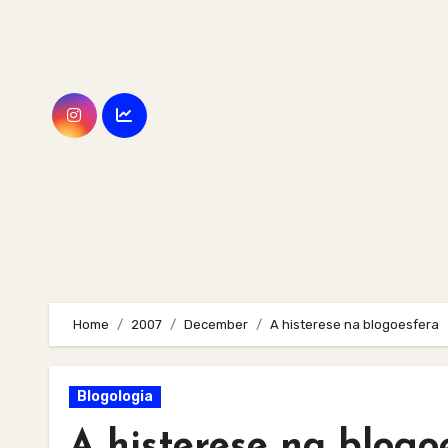
Skip
to
content
Home
2007
December
A histerese na blogoesfera
Blogologia
A histerese na blogo