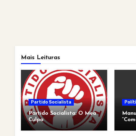
Mais Leituras
Partido Socialista
Polít
Partido Socialista: O Mea
Manua
Culpa
“Com
pós-a