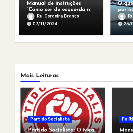
Manual de instruções
O que
“Como ser de esquerda no
por nó
pós-apocalipse”
para 
Rui Cerdeira Branco
Ru
07/11/2024
25/
Mais Leituras
Partido Socialista
Polít
Partido Socialista: O Mea
Manua