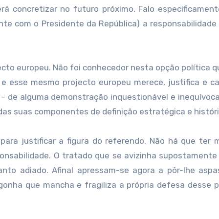
erá concretizar no futuro próximo. Falo especificamen
 com o Presidente da República) a responsabilidade 
cto europeu. Não foi conhecedor nesta opção política q
e esse mesmo projecto europeu merece, justifica e c
– de alguma demonstração inquestionável e inequívoc
das suas componentes de definição estratégica e históri
ara justificar a figura do referendo. Não há que ter
ponsabilidade. O tratado que se avizinha supostamente
anto adiado. Afinal apressam-se agora a pôr-lhe asp
onha que mancha e fragiliza a própria defesa desse p