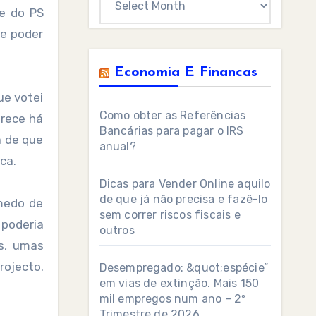
te do PS
e poder
Economia E Financas
ue votei
Como obter as Referências
arece há
Bancárias para pagar o IRS
a de que
anual?
ca.
Dicas para Vender Online aquilo
de que já não precisa e fazê-lo
 medo de
sem correr riscos fiscais e
 poderia
outros
as, umas
rojecto.
Desempregado: &quot;espécie”
em vias de extinção. Mais 150
mil empregos num ano – 2º
Trimestre de 2026