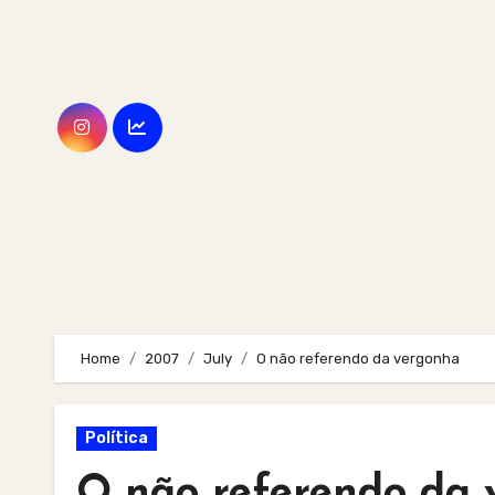
Skip
to
content
Home
2007
July
O não referendo da vergonha
Política
O não referendo da 