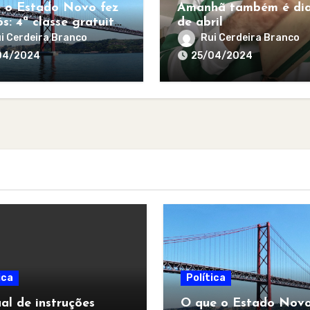
 o Estado Novo fez
Amanhã também é dia
s: 4ª classe gratuita
de abril
todos
i Cerdeira Branco
Rui Cerdeira Branco
04/2024
25/04/2024
ica
Política
l de instruções
O que o Estado Novo