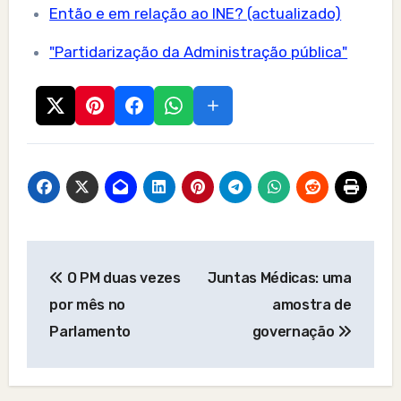
Então e em relação ao INE? (actualizado)
"Partidarização da Administração pública"
Post
O PM duas vezes
Juntas Médicas: uma
navigation
por mês no
amostra de
Parlamento
governação