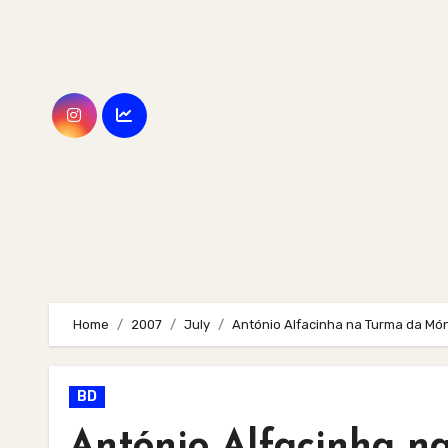
Skip
to
content
Home
2007
July
António Alfacinha na Turma da Mó
BD
António Alfacinha n