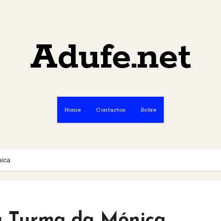
Adufe.net
Home
Contactos
Sobre
nica
a Turma da Mónica