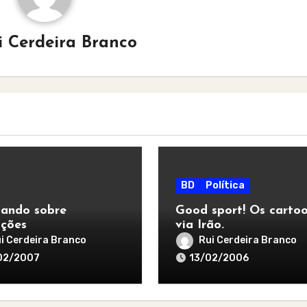
i Cerdeira Branco
BD
Política
zando sobre
Good sport! Os carto
ções
via Irão.
i Cerdeira Branco
Rui Cerdeira Branco
02/2007
13/02/2006