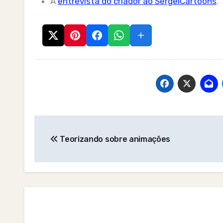
A
entrevista do criador ao SergeiCartoons
.
Post
Teorizando sobre animações
navigation