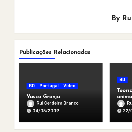
By
Ru
Publicações Relacionadas
BD
BD
Portugal
Video
Teori
Vasco Granja
anima
Rui Cerdeira Branco
Ru
04/05/2009
22/