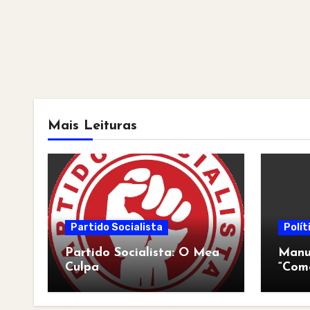
Mais Leituras
Partido Socialista
Polít
Partido Socialista: O Mea
Manua
Culpa
“Com
pós-a