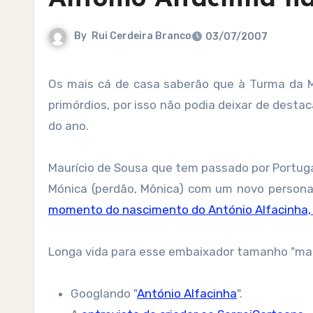
By
Rui Cerdeira Branco
03/07/2007
Os mais cá de casa saberão que à Turma da Mónica sempre teve um lugar especial no Adufe desde os seus
primórdios, por isso não podia deixar de dest
do ano.
Maurício de Sousa que tem passado por Portuga
Mónica (perdão, Mônica) com um novo persona
momento do nascimento do António Alfacinha,
Longa vida para esse embaixador tamanho "mal
Googlando "
António Alfacinha
".