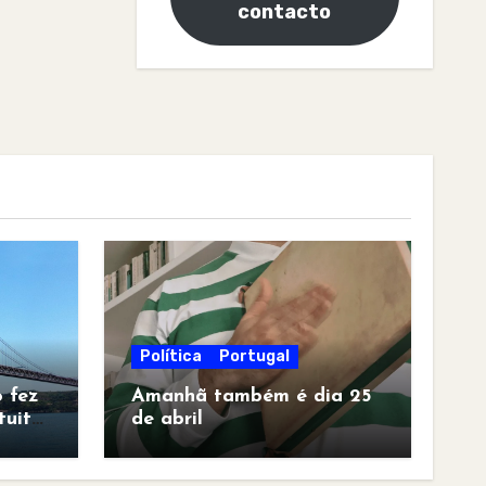
contacto
Política
Portugal
 fez
Amanhã também é dia 25
tuita
de abril