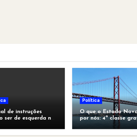
ica
Política
l de instruções
O que o Estado Novo
o ser de esquerda no
por nós: 4ª classe gra
pocalipse”
para todos