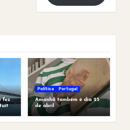
Política
Portugal
 fez
Amanhã também é dia 25
tuita
de abril