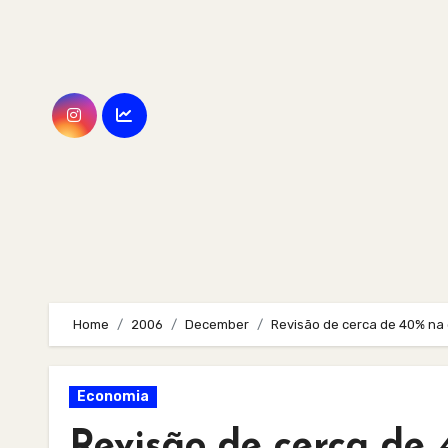
Skip
to
content
Home
2006
December
Revisão de cerca de 40% na
Economia
Revisão de cerca de 