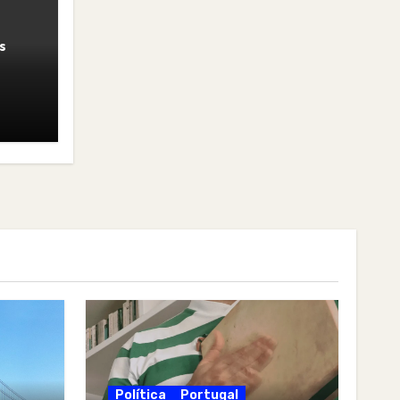
s
Política
Portugal