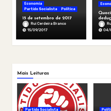
Economia
Econ
Partido Socialista
Política
Quoci
15 de setembro de 2017
deduç
Rui Cerdeira Branco
Ru
15/09/2017
04/
Mais Leituras
Partido Socialista
Polít