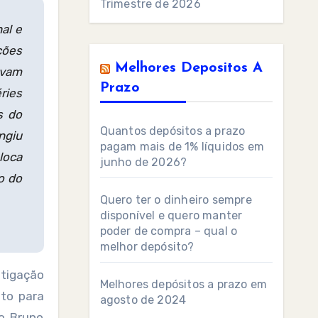
Trimestre de 2026
al e
ções
Melhores Depositos A
avam
Prazo
ries
s do
Quantos depósitos a prazo
ingiu
pagam mais de 1% líquidos em
loca
junho de 2026?
o do
Quero ter o dinheiro sempre
disponível e quero manter
poder de compra – qual o
melhor depósito?
stigação
Melhores depósitos a prazo em
nto para
agosto de 2024
o Bruno