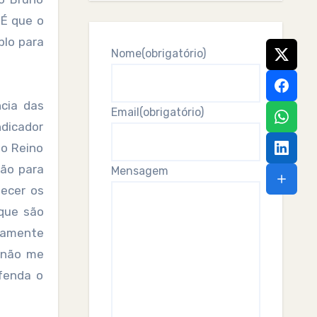
 É que o
plo para
Nome
(obrigatório)
cia das
Email
(obrigatório)
ndicador
do Reino
pão para
Mensagem
ecer os
 que são
iamente
E não me
fenda o