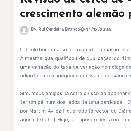
crescimento alemão 
By
Rui Cerdeira Branco
14/12/2006
O título bombástico é provocatório mas infelizmente encontra paralelo na prática de muita imprensa nacional.
A mesma que qualificou de duplicação do rit
uma variação do taxa de variação homóloga do
adiante para a adequada análise da relevância
Sim, meus amigos, lá corro o risco de apanhar
ter um pé num dos lados de uma barricada… O
por Martim Avilez Figueiredo (director do Diá
aqui o detalhe). Hoje, a propósito desta notícia