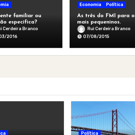
omia
Economia
Política
ente familiar ou
As três do FMI para o
ão específica?
mais pequeninos.
i Cerdeira Branco
Rui Cerdeira Branco
03/2016
07/08/2015
ica
Política