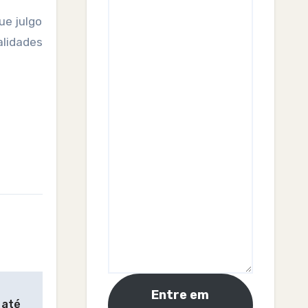
ue julgo
lidades
Entre em
 até