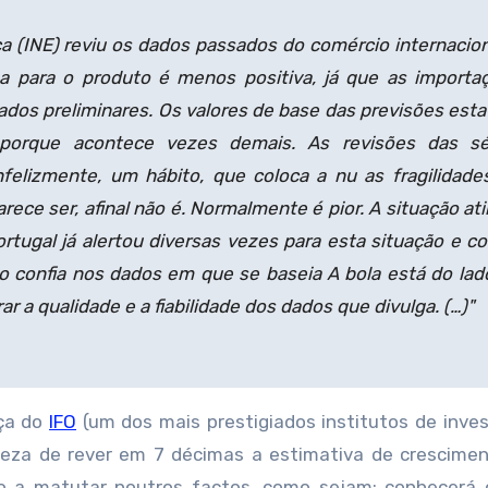
ica (INE) reviu os dados passados do comércio internacion
a para o produto é menos positiva, já que as importa
ados preliminares. Os valores de base das previsões est
 porque acontece vezes demais. As revisões das sé
infelizmente, um hábito, que coloca a nu as fragilidade
rece ser, afinal não é. Normalmente é pior. A situação at
tugal já alertou diversas vezes para esta situação e co
ão confia nos dados em que se baseia A bola está do lad
r a qualidade e a fiabilidade dos dados que divulga. (…)"
nça do
IFO
(um dos mais prestigiados institutos de inve
oeza de rever em 7 décimas a estimativa de crescime
co a matutar noutros factos, como sejam: conhecerá 