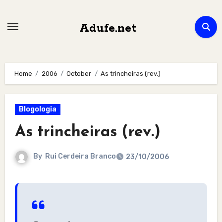
Skip
to
Adufe.net
content
Home
2006
October
As trincheiras (rev.)
Blogologia
As trincheiras (rev.)
By
Rui Cerdeira Branco
23/10/2006