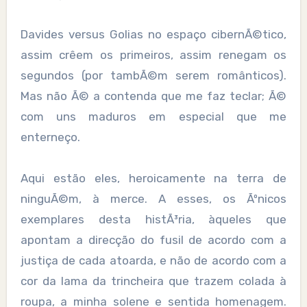
Davides versus Golias no espaço cibernÃ©tico,
assim crêem os primeiros, assim renegam os
segundos (por tambÃ©m serem românticos).
Mas não Ã© a contenda que me faz teclar; Ã©
com uns maduros em especial que me
enterneço.
Aqui estão eles, heroicamente na terra de
ninguÃ©m, à merce. A esses, os Ãºnicos
exemplares desta histÃ³ria, àqueles que
apontam a direcção do fusil de acordo com a
justiça de cada atoarda, e não de acordo com a
cor da lama da trincheira que trazem colada à
roupa, a minha solene e sentida homenagem.