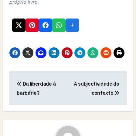
próprio livro.
Post
Da liberdade à
A subjectividade do
navigation
barbárie?
contexto