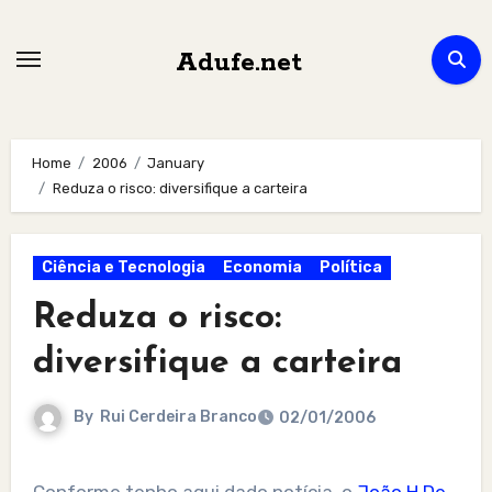
Skip
to
Adufe.net
content
Home
2006
January
Reduza o risco: diversifique a carteira
Ciência e Tecnologia
Economia
Política
Reduza o risco:
diversifique a carteira
By
Rui Cerdeira Branco
02/01/2006