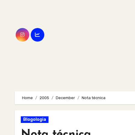
Skip
to
content
Home
2005
December
Nota técnica
Blogologia
Nota técnica