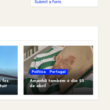
Submit a form.
Política
Portugal
 fez
Amanhã também é dia 25
tuita
de abril