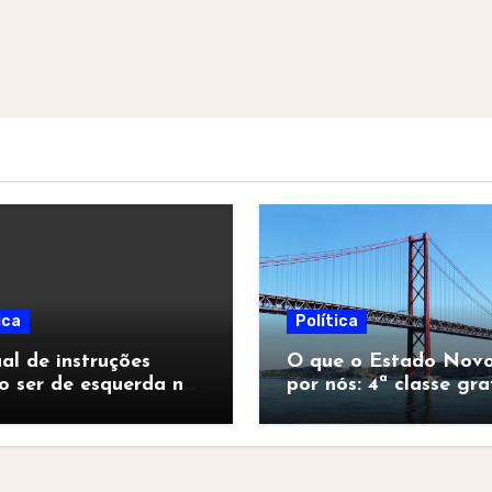
ica
Política
l de instruções
O que o Estado Novo
o ser de esquerda no
por nós: 4ª classe gra
pocalipse”
para todos