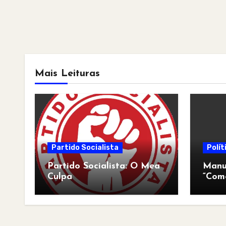
Mais Leituras
Partido Socialista
Polít
Partido Socialista: O Mea
Manua
Culpa
“Com
pós-a