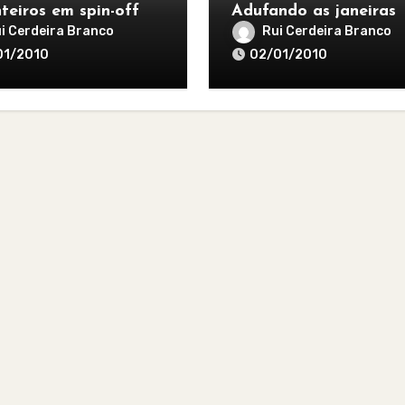
nteiros em spin-off
Adufando as janeiras
i Cerdeira Branco
Rui Cerdeira Branco
01/2010
02/01/2010