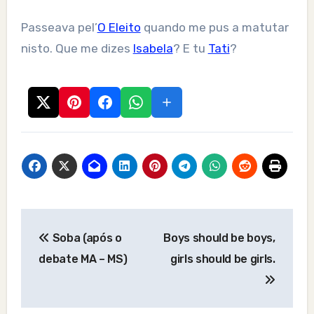
Passeava pel’
O Eleito
quando me pus a matutar
nisto. Que me dizes
Isabela
? E tu
Tati
?
Post
Soba (após o
Boys should be boys,
navigation
debate MA – MS)
girls should be girls.