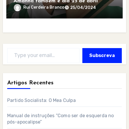
Amanhã também é dia 25 de abril
Rui Cerdeira Branco
25/04/2024
Type your email…
Subscreva
Artigos Recentes
Partido Socialista: O Mea Culpa
Manual de instruções “Como ser de esquerda no
pós-apocalipse”