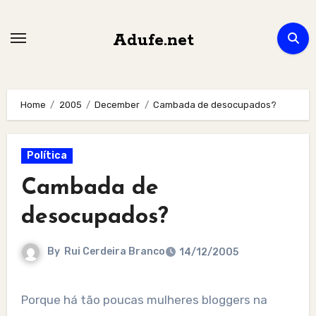
Skip
to
Adufe.net
content
Home
2005
December
Cambada de desocupados?
Política
Cambada de
desocupados?
By
Rui Cerdeira Branco
14/12/2005
Porque há tão poucas mulheres bloggers na