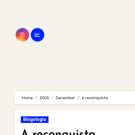
Skip
to
content
Home
2005
December
A reconquista
Blogologia
A reconquista