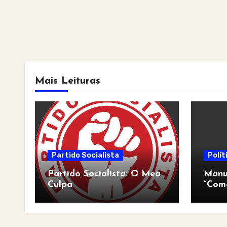
Mais Leituras
Partido Socialista
Polít
Partido Socialista: O Mea
Manua
Culpa
“Com
pós-a