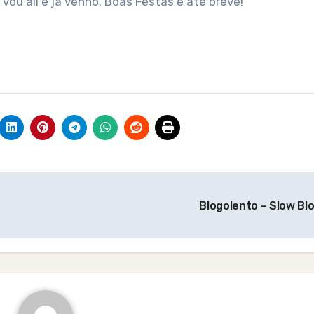
, vou ali e já venho. Boas Festas e até breve!
Blogolento – Slow Bl