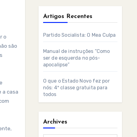
Artigos Recentes
Partido Socialista: O Mea Culpa
r o
 não são
Manual de instruções “Como
s
ser de esquerda no pós-
apocalipse”
O que o Estado Novo fez por
e
nós: 4ª classe gratuita para
e a casa
todos
 com
Archives
ente,