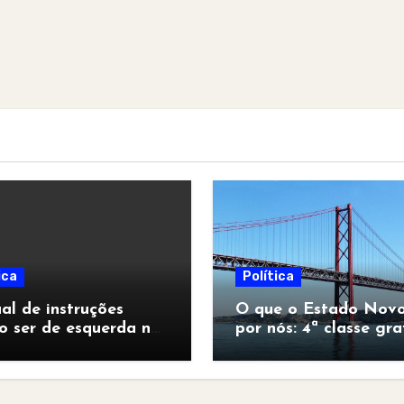
ica
Política
l de instruções
O que o Estado Novo
o ser de esquerda no
por nós: 4ª classe gra
pocalipse”
para todos