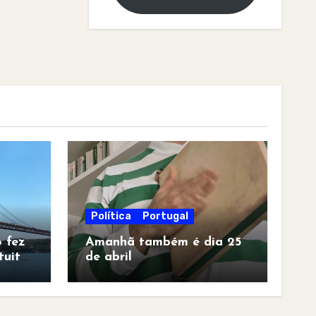
Política
Portugal
 fez
Amanhã também é dia 25
tuita
de abril