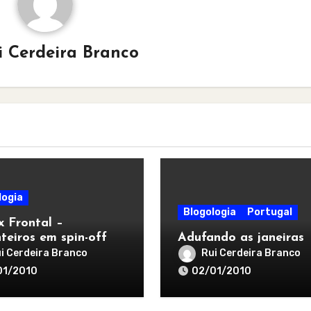
i Cerdeira Branco
logia
Blogologia
Portugal
x Frontal –
nteiros em spin-off
Adufando as janeiras
i Cerdeira Branco
Rui Cerdeira Branco
01/2010
02/01/2010