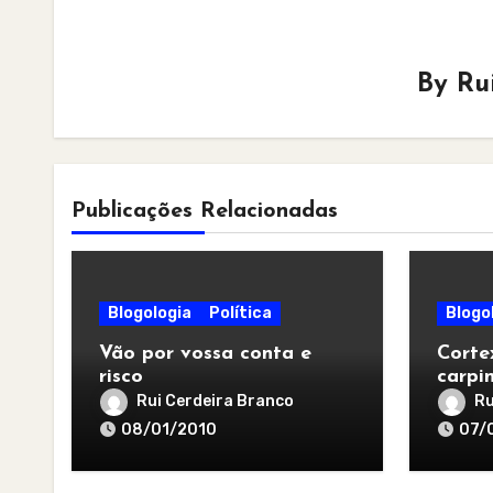
By
Ru
Publicações Relacionadas
Blogologia
Política
Blogo
Vão por vossa conta e
Corte
risco
carpi
Rui Cerdeira Branco
Ru
08/01/2010
07/