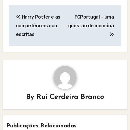
Post
Harry Potter e as
FCPortugal – uma
navigation
competências não
questão de memória
escritas
By
Rui Cerdeira Branco
Publicações Relacionadas