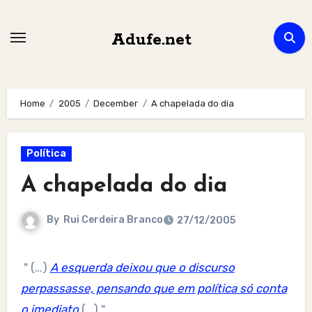
Skip
to
Adufe.net
content
Home
2005
December
A chapelada do dia
Política
A chapelada do dia
By
Rui Cerdeira Branco
27/12/2005
" (…)
A esquerda deixou que o discurso
perpassasse, pensando que em política só conta
o imediato.
(…) "