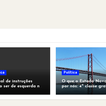
ica
Política
l de instruções
O que o Estado Novo
o ser de esquerda no
por nós: 4ª classe gra
pocalipse”
para todos