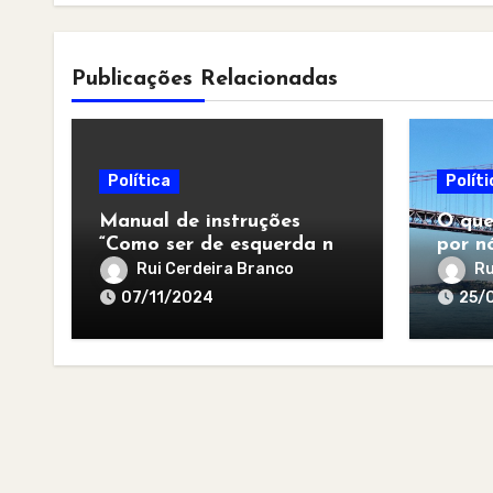
Publicações Relacionadas
Política
Políti
Manual de instruções
O que
“Como ser de esquerda no
por nó
pós-apocalipse”
para 
Rui Cerdeira Branco
Ru
07/11/2024
25/