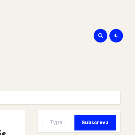
Type your email…
Subscreva
is