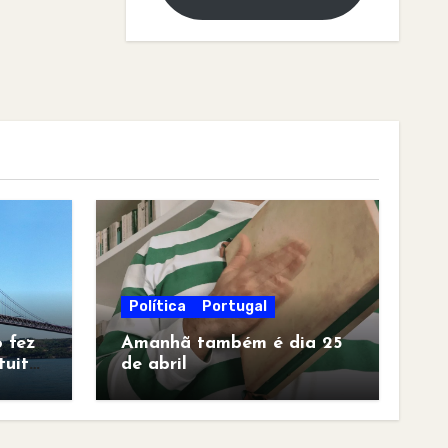
Política
Portugal
 fez
Amanhã também é dia 25
tuita
de abril