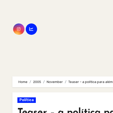
Skip
to
content
Home
2005
November
Teaser – a política para alé
Política
Teaser – a política 