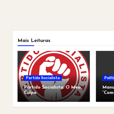
Mais Leituras
Partido Socialista
Polít
Partido Socialista: O Mea
Manua
Culpa
“Com
pós-a