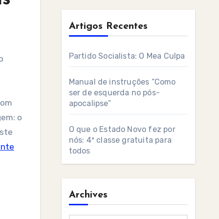
Artigos Recentes
Partido Socialista: O Mea Culpa
o
Manual de instruções “Como
ser de esquerda no pós-
Com
apocalipse”
gem: o
O que o Estado Novo fez por
este
nós: 4ª classe gratuita para
ente
todos
Archives