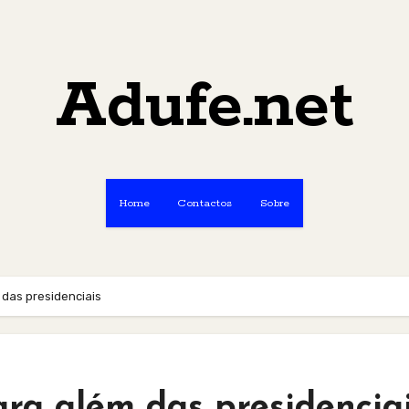
Adufe.net
Home
Contactos
Sobre
m das presidenciais
para além das presidencia