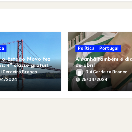
ca
Política
Portugal
 o Estado Novo fez
Amanhã também é dia
s: 4ª classe gratuita
de abril
todos
i Cerdeira Branco
Rui Cerdeira Branco
04/2024
25/04/2024