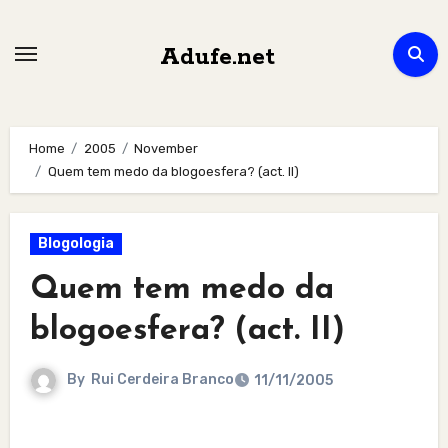
Skip
to
Adufe.net
content
Home
2005
November
Quem tem medo da blogoesfera? (act. II)
Blogologia
Quem tem medo da
blogoesfera? (act. II)
By
Rui Cerdeira Branco
11/11/2005