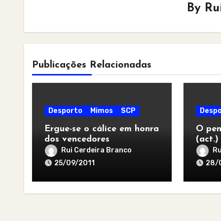
By
Ru
Publicações Relacionadas
Desporto
Mimos
SCP
Despo
Ergue-se o cálice em honra
O pen
dos vencedores
(act.)
Rui Cerdeira Branco
Ru
25/09/2011
28/