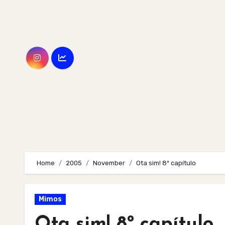
Skip
to
content
Home
2005
November
Ota sim! 8º capítulo
Mimos
Ota sim! 8º capítulo