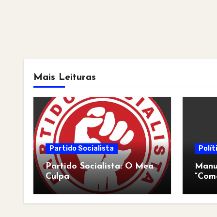
Mais Leituras
Partido Socialista
Polít
Partido Socialista: O Mea
Manua
Culpa
“Com
pós-a