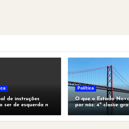
ica
Política
l de instruções
O que o Estado Novo
o ser de esquerda no
por nós: 4ª classe gra
pocalipse”
para todos