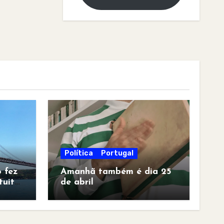
Política
Portugal
 fez
Amanhã também é dia 25
tuita
de abril