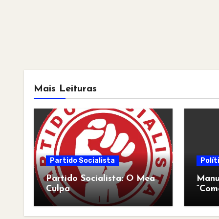
Mais Leituras
Partido Socialista
Polít
Partido Socialista: O Mea
Manua
Culpa
“Com
pós-a