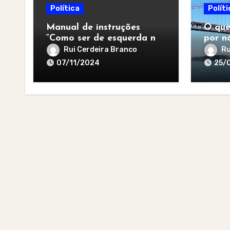
Política
Políti
Manual de instruções
O que
“Como ser de esquerda no
por nó
pós-apocalipse”
para 
Rui Cerdeira Branco
Ru
07/11/2024
25/