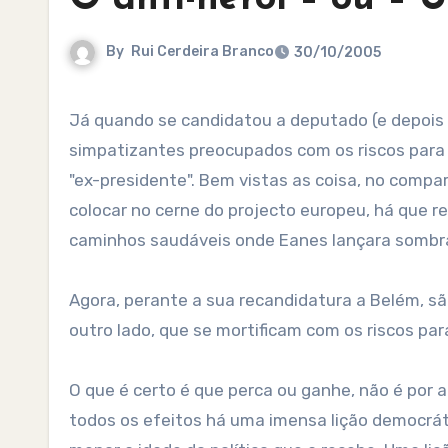
By
Rui Cerdeira Branco
30/10/2005
Já quando se candidatou a deputado (e depois à presidência) do Parlamento Europeu, se ouviram vozes de
simpatizantes preocupados com os riscos para a
"ex-presidente". Bem vistas as coisa, no compar
colocar no cerne do projecto europeu, há que r
caminhos saudáveis onde Eanes lançara sombra
Agora, perante a sua recandidatura a Belém, s
outro lado, que se mortificam com os riscos par
O que é certo é que perca ou ganhe, não é por 
todos os efeitos há uma imensa lição democráti