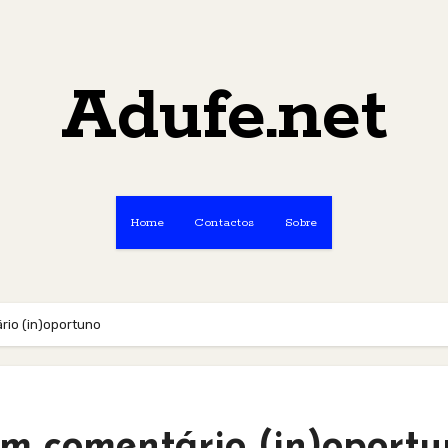
Adufe.net
Home
Contactos
Sobre
rio (in)oportuno
Um comentário (in)oport