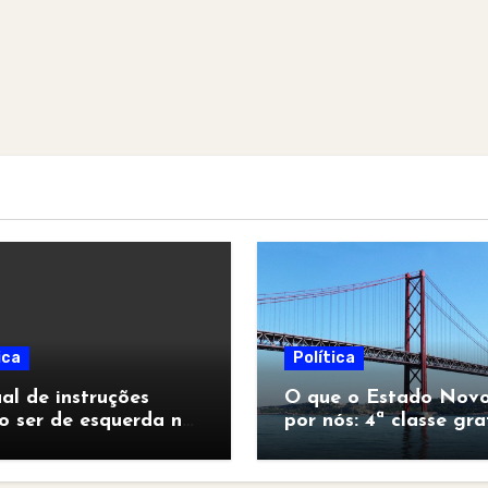
ica
Política
l de instruções
O que o Estado Novo
o ser de esquerda no
por nós: 4ª classe gra
pocalipse”
para todos