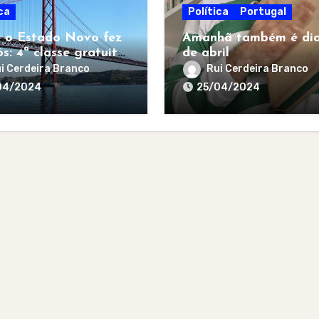
ca
Política
Portugal
 o Estado Novo fez
Amanhã também é dia
s: 4ª classe gratuita
de abril
todos
i Cerdeira Branco
Rui Cerdeira Branco
04/2024
25/04/2024