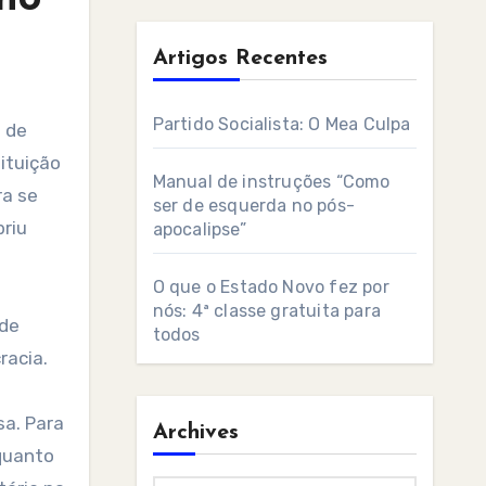
Artigos Recentes
Partido Socialista: O Mea Culpa
ituição
Manual de instruções “Como
ra se
ser de esquerda no pós-
briu
apocalipse”
O que o Estado Novo fez por
nós: 4ª classe gratuita para
 de
todos
racia.
sa. Para
Archives
 quanto