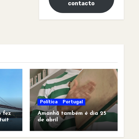
contacto
Política
Portugal
 fez
Amanhã também é dia 25
tuita
de abril