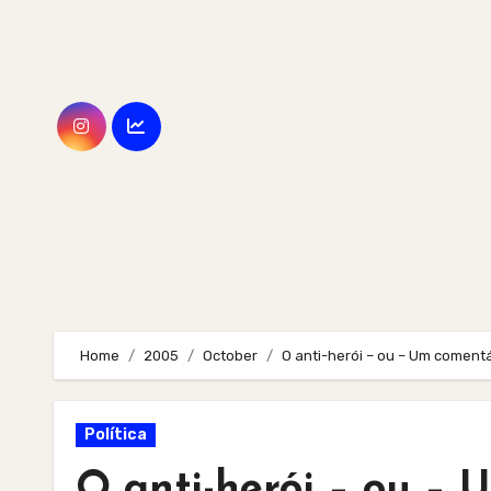
Skip
to
content
Home
2005
October
O anti-herói – ou – Um comentá
Política
O anti-herói – ou – 