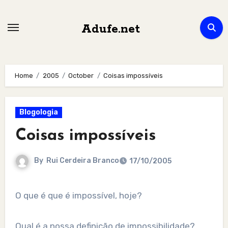
Skip
to
Adufe.net
content
Home
2005
October
Coisas impossíveis
Blogologia
Coisas impossíveis
By
Rui Cerdeira Branco
17/10/2005
O que é que é impossível, hoje?
Qual é a nossa definição de impossibilidade?