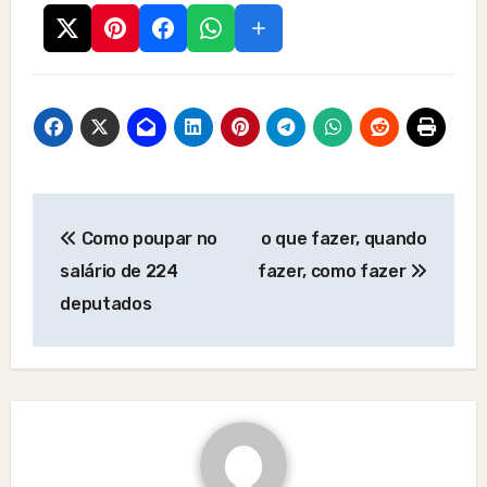
Post
Como poupar no
o que fazer, quando
navigation
salário de 224
fazer, como fazer
deputados