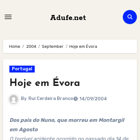
Skip
to
Adufe.net
content
Home
2004
September
Hoje em Évora
Portugal
Hoje em Évora
By
Rui Cerdeira Branco
14/09/2004
Dos pais do Nuno, que morreu em Montargil
em Agosto
O terrível acidente ocorrido no passado dia 14 de