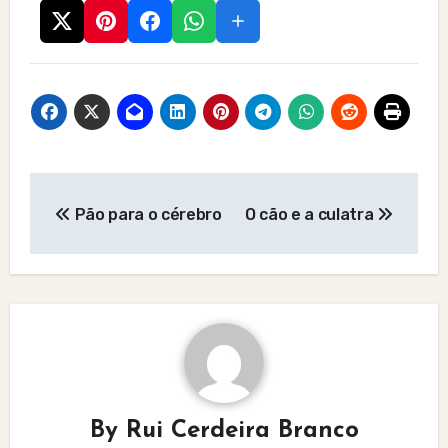
Post
Pão para o cérebro
O cão e a culatra
navigation
By
Rui Cerdeira Branco