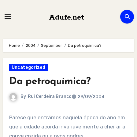
Skip
to
Adufe.net
content
Home
2004
September
Da petroquímica?
Uncategorized
Da petroquímica?
By
Rui Cerdeira Branco
29/09/2004
Parece que entrámos naquela época do ano em
que a cidade acorda invariavelmente a cheirar a
couve cozida ou a ovos podres.