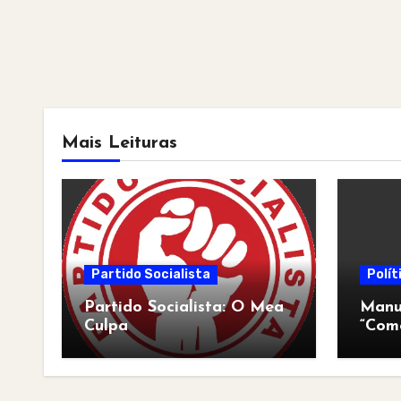
Mais Leituras
Partido Socialista
Polít
Partido Socialista: O Mea
Manua
Culpa
“Com
pós-a