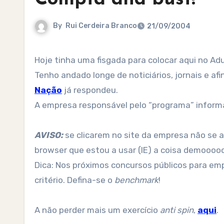
By
Rui Cerdeira Branco
21/09/2004
Hoje tinha uma fisgada para colocar aqui no Ad
Tenho andado longe de noticiários, jornais e af
Nação
já respondeu.
A empresa responsável pelo “programa” inform
AVISO:
se clicarem no site da empresa não se 
browser que estou a usar (IE) a coisa demooooo
Dica: Nos próximos concursos públicos para e
critério. Defina-se o
benchmark
!
A não perder mais um exercício
anti spin
,
aqui
.