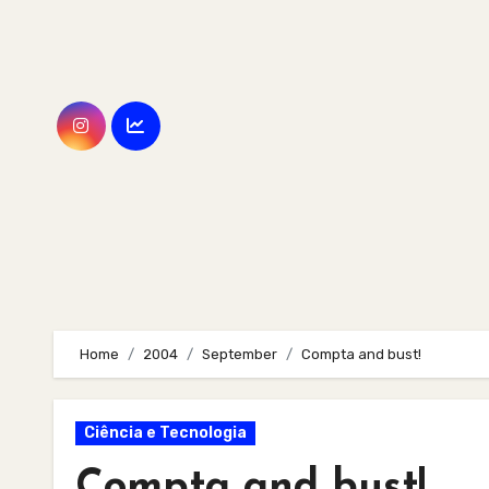
Skip
to
content
Home
2004
September
Compta and bust!
Ciência e Tecnologia
Compta and bust!