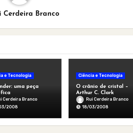
i Cerdeira Branco
ia e Tecnologia
Ciência e Tecnologia
inder: uma peça
O crânio de cristal –
fica
Arthur C. Clark
i Cerdeira Branco
Rui Cerdeira Branco
03/2008
18/03/2008