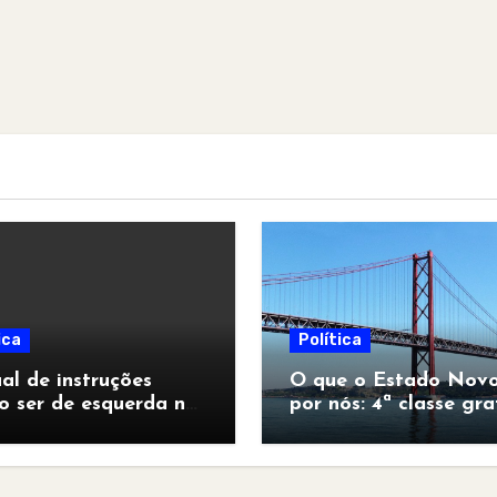
ica
Política
l de instruções
O que o Estado Novo
o ser de esquerda no
por nós: 4ª classe gra
pocalipse”
para todos