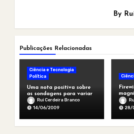
By
Ru
Publicações Relacionadas
Ciência e Tecnologia
Ciênc
Política
Firew
Uma nota positiva sobre
magní
as sondagens para variar
Rui Cerdeira Branco
Ru
14/06/2009
28/