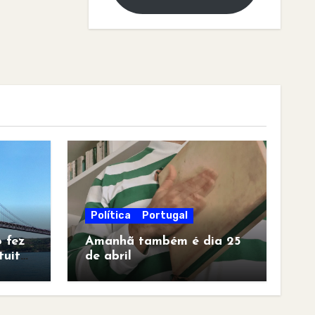
Política
Portugal
 fez
Amanhã também é dia 25
tuita
de abril