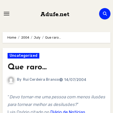
Skip
to
Adufe.net
content
Home
2004
July
Que raro…
Uncategorized
Que raro…
By
Rui Cerdeira Branco
14/07/2004
“
Devo tornar-me uma pessoa com menos ilusões
para tornear melhor as desilusões?
”
Luis Osório citado no
Diário de Notícias