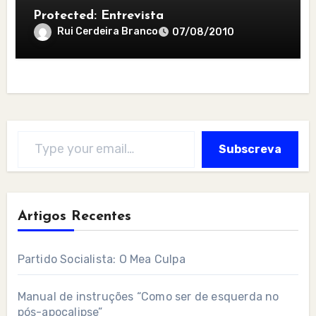
Protected: Entrevista
Rui Cerdeira Branco
07/08/2010
Type your email…
Subscreva
Artigos Recentes
Partido Socialista: O Mea Culpa
Manual de instruções “Como ser de esquerda no
pós-apocalipse”