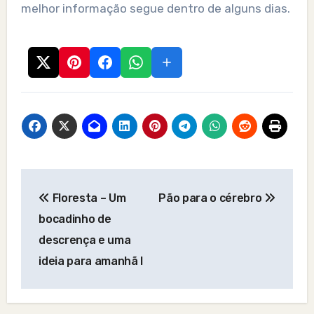
melhor informação segue dentro de alguns dias.
Post
Floresta – Um
Pão para o cérebro
navigation
bocadinho de
descrença e uma
ideia para amanhã I