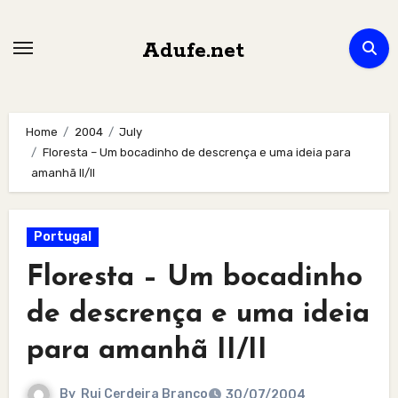
Skip
to
Adufe.net
content
Home
2004
July
Floresta – Um bocadinho de descrença e uma ideia para
amanhã II/II
Portugal
Floresta – Um bocadinho
de descrença e uma ideia
para amanhã II/II
By
Rui Cerdeira Branco
30/07/2004