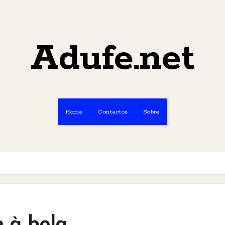
Adufe.net
Home
Contactos
Sobre
e à bola…