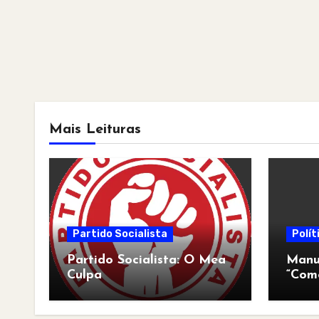
Mais Leituras
Partido Socialista
Polít
Partido Socialista: O Mea
Manua
Culpa
“Com
pós-a