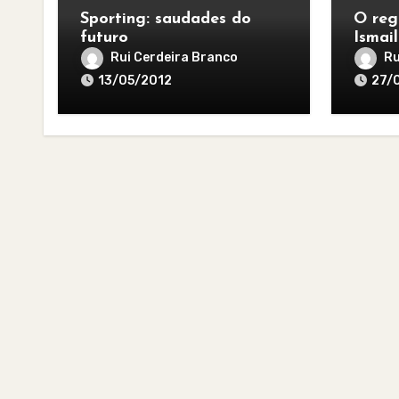
Sporting: saudades do
O reg
futuro
Ismai
Rui Cerdeira Branco
Ru
13/05/2012
27/