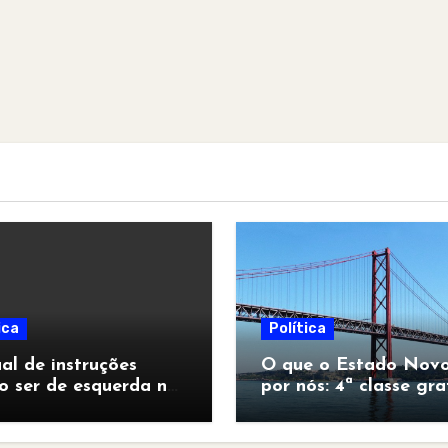
ica
Política
l de instruções
O que o Estado Novo
o ser de esquerda no
por nós: 4ª classe gra
pocalipse”
para todos