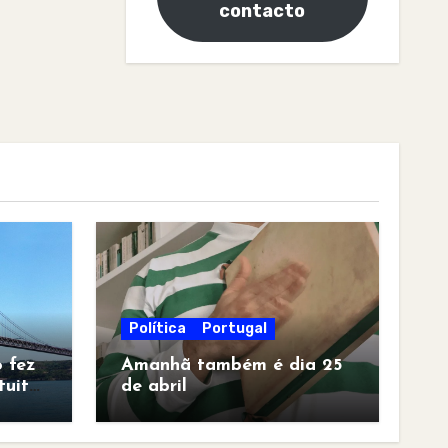
contacto
Política
Portugal
 fez
Amanhã também é dia 25
tuita
de abril