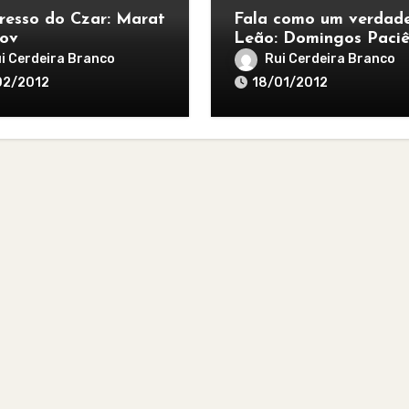
resso do Czar: Marat
Fala como um verdade
lov
Leão: Domingos Paciê
i Cerdeira Branco
Rui Cerdeira Branco
02/2012
18/01/2012