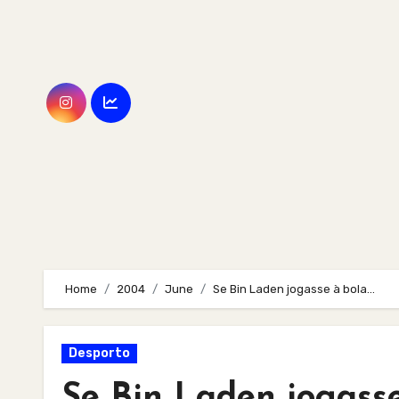
Skip
to
content
Home
2004
June
Se Bin Laden jogasse à bola…
Desporto
Se Bin Laden jogass