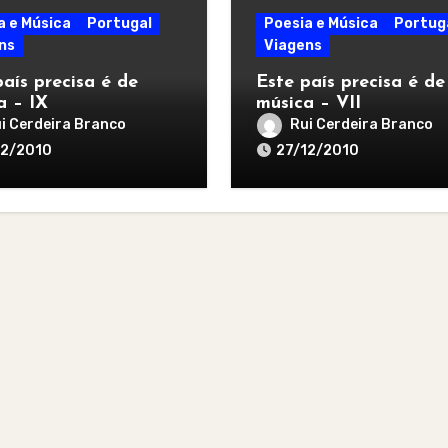
a e Música
Portugal
Poesia e Música
Portug
ns
Viagens
país precisa é de
Este país precisa é de
a – IX
música – VII
i Cerdeira Branco
Rui Cerdeira Branco
12/2010
27/12/2010