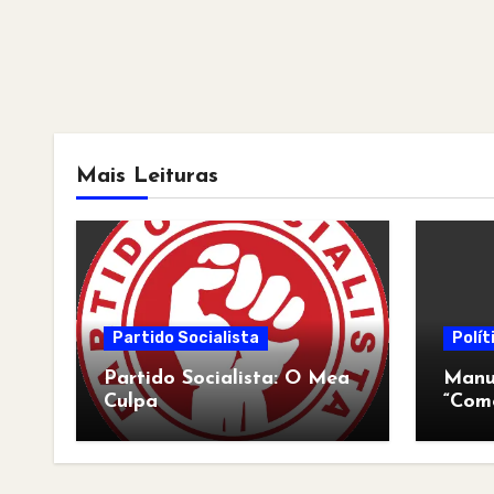
Mais Leituras
Partido Socialista
Polít
Partido Socialista: O Mea
Manua
Culpa
“Com
pós-a