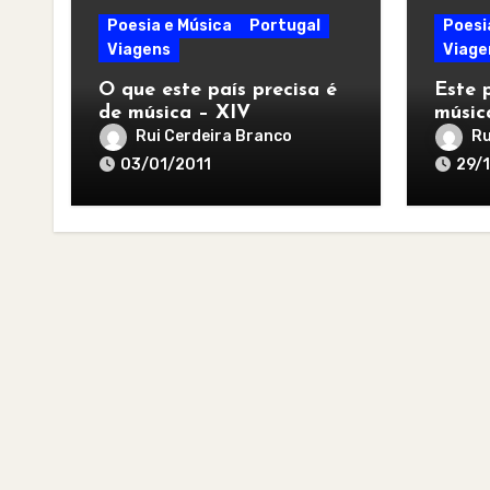
Poesia e Música
Portugal
Poesi
Viagens
Viage
O que este país precisa é
Este 
de música – XIV
músic
Rui Cerdeira Branco
Ru
03/01/2011
29/