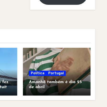
Política
Portugal
 fez
Amanhã também é dia 25
tuita
de abril