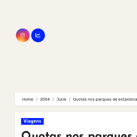
Skip
to
content
Home
2004
June
Quotas nos parques de estaciona
Viagens
Quotas nos parques 