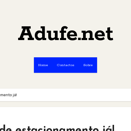
Adufe.net
Home
Contactos
Sobre
mento já!
de estacionamento já!