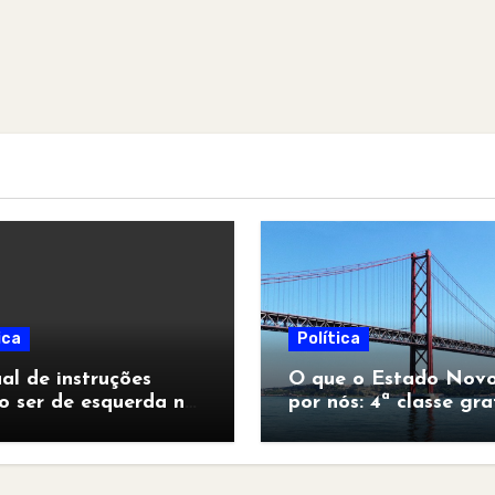
ica
Política
l de instruções
O que o Estado Novo
o ser de esquerda no
por nós: 4ª classe gra
pocalipse”
para todos