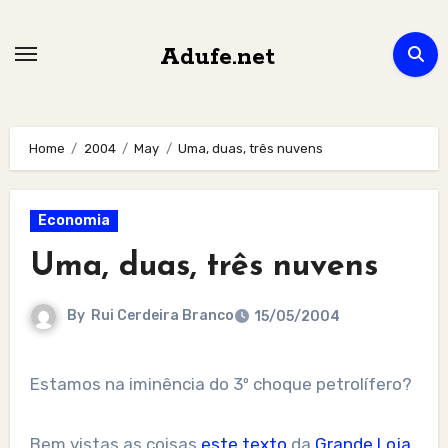
Skip
to
Adufe.net
content
Home
2004
May
Uma, duas, três nuvens
Economia
Uma, duas, três nuvens
By
Rui Cerdeira Branco
15/05/2004
Estamos na iminência do 3º choque petrolífero?
Bem vistas as coisas
este texto
da
Grande Loja