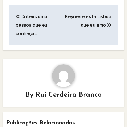
Post
Ontem, uma
Keynes e esta Lisboa
navigation
pessoa que eu
que eu amo
conheço…
By
Rui Cerdeira Branco
Publicações Relacionadas