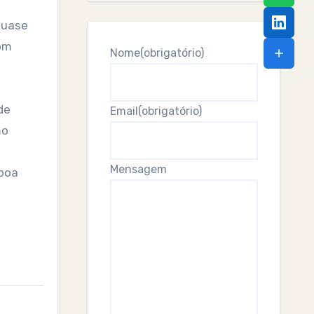
 quase
com
Nome
(obrigatório)
de
Email
(obrigatório)
mo
Mensagem
 boa