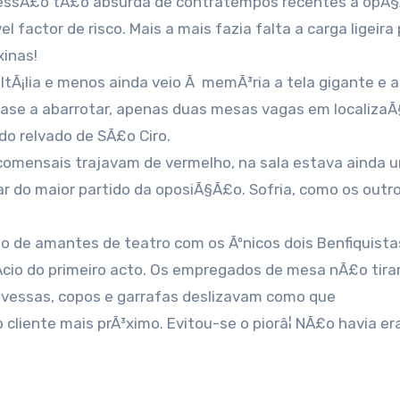
essÃ£o tÃ£o absurda de contratempos recentes a opÃ§Ã£
 factor de risco. Mais a mais fazia falta a carga ligeira 
xinas!
tÃ¡lia e menos ainda veio Ã memÃ³ria a tela gigante e a
uase a abarrotar, apenas duas mesas vagas em localiza
do relvado de SÃ£o Ciro.
comensais trajavam de vermelho, na sala estava ainda 
r do maior partido da oposiÃ§Ã£o. Sofria, como os outro
 de amantes de teatro com os Ãºnicos dois Benfiquista
Ã­cio do primeiro acto. Os empregados de mesa nÃ£o ti
ravessas, copos e garrafas deslizavam como que
iente mais prÃ³ximo. Evitou-se o piorâ¦ NÃ£o havia er