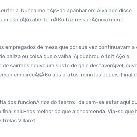
a euforia. Nunca me hÃ¡s-de apanhar em Alvalade disse
 um espaÃ§o aberto, nÃ£o faz ressonÃ¢ncia menti
 os empregados de mesa que por sua vez continuavam a 
baliza ou coisa que o valha lÃ¡ quebrou o feitiÃ§o e
de sairmos houve um susto de golo desfavorÃ¡vel, ouv
cear em direcÃ§Ã£o aos pratos, minutos depois. Final 
a dos funcionÃ¡rios do teatro: “deixem-se estar aqui q
no final saiu-nos melhor do que a encomenda. Via-se que 
trelas Villaret!