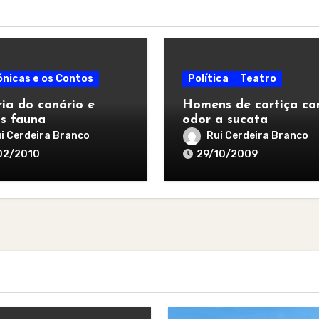
ónicas e os Contos
Política
Teatro
ria do canário e
Homens de cortiça c
s fauna
odor a sucata
i Cerdeira Branco
Rui Cerdeira Branco
02/2010
29/10/2009