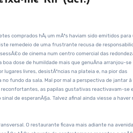
iste remedeio de uma frustrante recusa de responsabili
a sessÃ£o de cinema num centro comercial das redondez
ma boa dose de humildade mais que genuÃ­na arranjou-se
lugares livres, desistÃªncias na plateia e, na pior das
no fundo da sala. Mal por mal a perspectiva de jantar â
is reconfortantes, as papilas gustativas reactivavam-se 
inal de esperanÃ§a. Talvez afinal ainda viesse a haver
ansversal. O restaurante ficava mais adiante na avenida