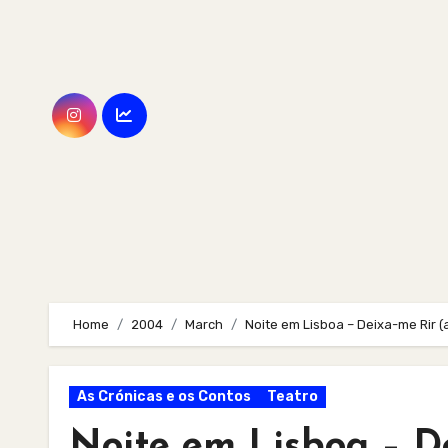
Skip
to
content
Home
2004
March
Noite em Lisboa – Deixa-me Rir (a
As Crónicas e os Contos
Teatro
Noite em Lisboa – De