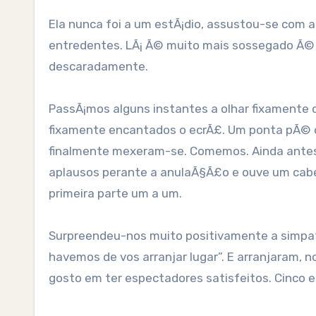
Ela nunca foi a um estÃ¡dio, assustou-se com 
entredentes. LÃ¡ Ã© muito mais sossegado Ã©
descaradamente.
PassÃ¡mos alguns instantes a olhar fixamente
fixamente encantados o ecrÃ£. Um ponta pÃ© de 
finalmente mexeram-se. Comemos. Ainda antes 
aplausos perante a anulaÃ§Ã£o e ouve um cabe
primeira parte um a um.
Surpreendeu-nos muito positivamente a simpati
havemos de vos arranjar lugar”. E arranjaram, 
gosto em ter espectadores satisfeitos. Cinco es