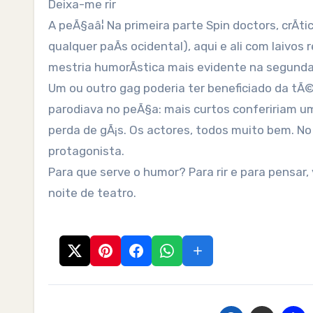
Deixa-me rir
A peÃ§aâ¦ Na primeira parte Spin doctors, crÃ­
qualquer paÃ­s ocidental), aqui e ali com laivos 
mestria humorÃ­stica mais evidente na segunda.
Um ou outro gag poderia ter beneficiado da tÃ©
parodiava no peÃ§a: mais curtos confeririam 
perda de gÃ¡s. Os actores, todos muito bem. No
protagonista.
Para que serve o humor? Para rir e para pensar
noite de teatro.