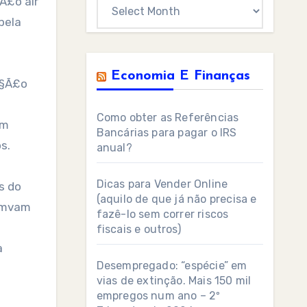
o âir
Archives
pela
Economia E Finanças
Ã§Ã£o
Como obter as Referências
um
Bancárias para pagar o IRS
s.
anual?
Dicas para Vender Online
s do
(aquilo de que já não precisa e
ramvam
fazê-lo sem correr riscos
fiscais e outros)
a
Desempregado: “espécie” em
vias de extinção. Mais 150 mil
empregos num ano – 2º