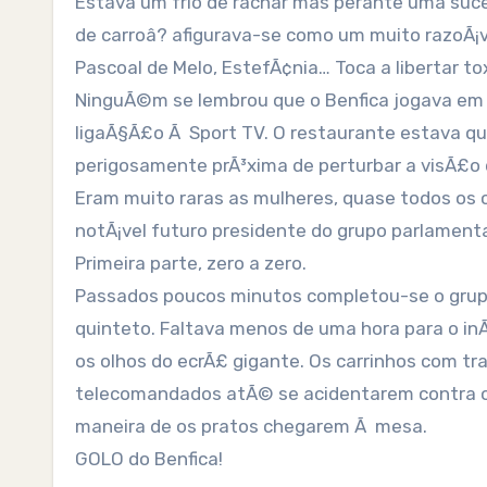
Estava um frio de rachar mas perante uma suc
de carroâ? afigurava-se como um muito razoÃ¡vel
Pascoal de Melo, EstefÃ¢nia… Toca a libertar to
NinguÃ©m se lembrou que o Benfica jogava em I
ligaÃ§Ã£o Ã Sport TV. O restaurante estava q
perigosamente prÃ³xima de perturbar a visÃ£o 
Eram muito raras as mulheres, quase todos os 
notÃ¡vel futuro presidente do grupo parlamenta
Primeira parte, zero a zero.
Passados poucos minutos completou-se o grupo
quinteto. Faltava menos de uma hora para o in
os olhos do ecrÃ£ gigante. Os carrinhos com t
telecomandados atÃ© se acidentarem contra o cl
maneira de os pratos chegarem Ã mesa.
GOLO do Benfica!