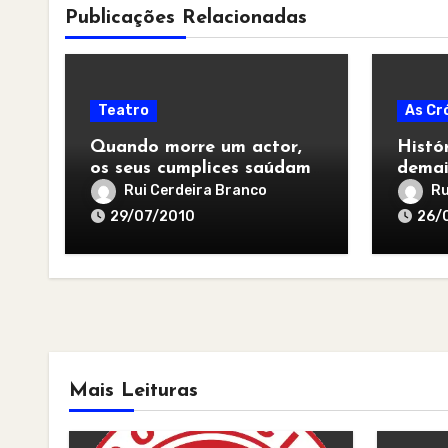
Publicações Relacionadas
Teatro
As Cr
Quando morre um actor,
Histó
os seus cumplices saúdam-
demai
no
Rui Cerdeira Branco
Ru
29/07/2010
26/
Mais Leituras