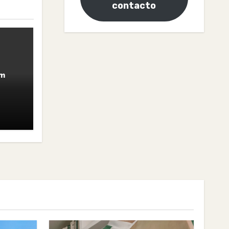
contacto
om