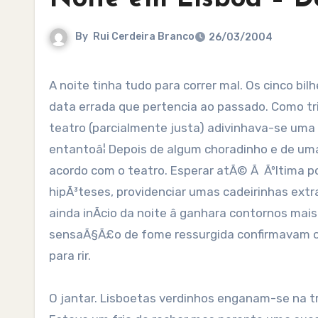
By
Rui Cerdeira Branco
26/03/2004
A noite tinha tudo para correr mal. Os cinco bilhetes comprados hÃ¡ um mÃªs haviam sido emitidos para uma
data errada que pertencia ao passado. Como tr
teatro (parcialmente justa) adivinhava-se um
entantoâ¦ Depois de algum choradinho e de u
acordo com o teatro. Esperar atÃ© Ã Ãºltima por 
hipÃ³teses, providenciar umas cadeirinhas extra 
ainda inÃ­cio da noite â ganhara contornos ma
sensaÃ§Ã£o de fome ressurgida confirmavam o s
para rir.
O jantar. Lisboetas verdinhos enganam-se na tr