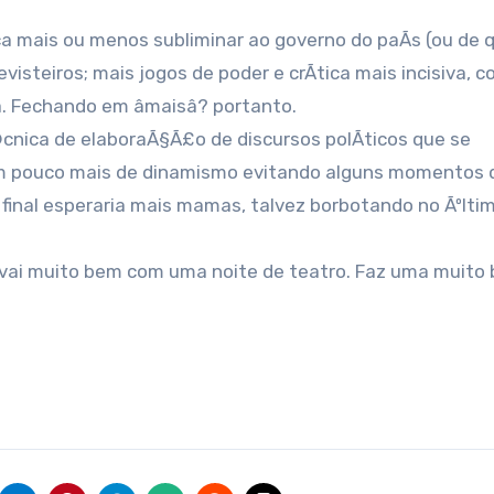
tica mais ou menos subliminar ao governo do paÃ­s (ou de
revisteiros; mais jogos de poder e crÃ­tica mais incisiva, 
 Fechando em âmaisâ? portanto.
cnica de elaboraÃ§Ã£o de discursos polÃ­ticos que se
um pouco mais de dinamismo evitando alguns momentos 
 final esperaria mais mamas, talvez borbotando no Ãºlti
, vai muito bem com uma noite de teatro. Faz uma muito